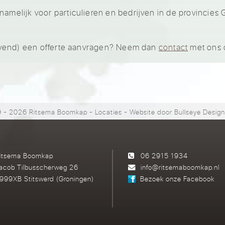
namelijk voor particulieren en bedrijven in de provincies
blijvend) een offerte aanvragen? Neem dan
contact
met ons 
 - 2026 Ritsema Boomkap
-
Locaties
- Website door
Bullseye Desig
itsema Boomkap
06 2915 1934
acob Tilbusscherweg 26
info@ritsemaboomkap.nl
999XB Stitswerd (Groningen)
Bezoek onze Facebook