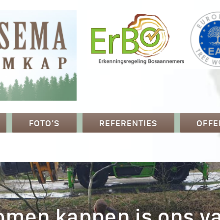
FOTO’S
REFERENTIES
OFFE
omen kappen is ons va