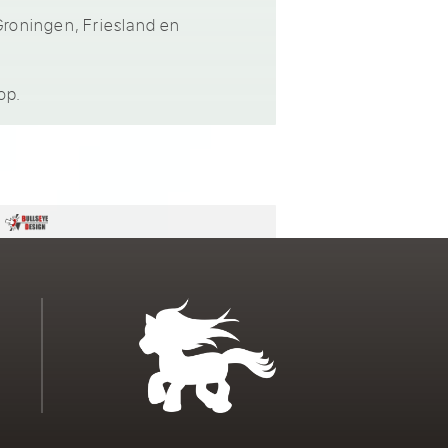
 Groningen, Friesland en
op.
n