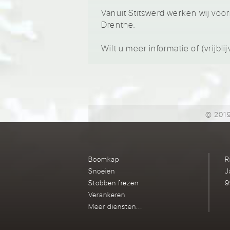
Vanuit Stitswerd werken wij voor
Drenthe.
Wilt u meer informatie of (vrij
© 2019
Boomkap
R
Snoeien
J
Stobben frezen
9
Verankeren
Meer diensten...