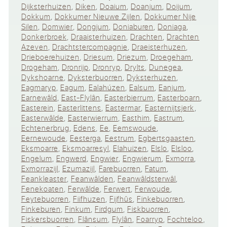
Dijksterhuizen
,
Diken
,
Doaium
,
Doanjum
,
Doijum
,
Dokkum
,
Dokkumer Nieuwe Zijlen
,
Dokkumer Nije
Silen
,
Domwier
,
Dongjum
,
Doniaburen
,
Doniaga
,
Donkerbroek
,
Draaisterhuizen
,
Drachten
,
Drachten
Azeven
,
Drachtstercompagnie
,
Draeisterhuzen
,
Drieboerehuizen
,
Driesum
,
Driezum
,
Droegeham
,
Drogeham
,
Dronrijp
,
Dronryp
,
Drylts
,
Dunegea
,
Dykshoarne
,
Dyksterbuorren
,
Dyksterhuzen
,
Eagmaryp
,
Eagum
,
Ealahúzen
,
Ealsum
,
Eanjum
,
Earnewâld
,
East-Flylân
,
Easterbierrum
,
Easterboarn
,
Easterein
,
Easterlittens
,
Eastermar
,
Easternijtsjerk
,
Easterwâlde
,
Easterwierrum
,
Easthim
,
Eastrum
,
Echtenerbrug
,
Edens
,
Ee
,
Eemswoude
,
Eernewoude
,
Eesterga
,
Eestrum
,
Egbertsgaasten
,
Eksmoarre
,
Eksmoarresyl
,
Elahuizen
,
Elslo
,
Elsloo
,
Engelum
,
Engwerd
,
Engwier
,
Engwierum
,
Exmorra
,
Exmorrazijl
,
Ezumazijl
,
Farebuorren
,
Fatum
,
Feankleaster
,
Feanwâlden
,
Feanwâldsterwâl
,
Fenekoaten
,
Ferwâlde
,
Ferwert
,
Ferwoude
,
Feytebuorren
,
Fiifhuzen
,
Fijfhûs
,
Finkebuorren
,
Finkeburen
,
Finkum
,
Firdgum
,
Fiskbuorren
,
Fiskersbuorren
,
Flânsum
,
Flylân
,
Foarryp
,
Fochteloo
,