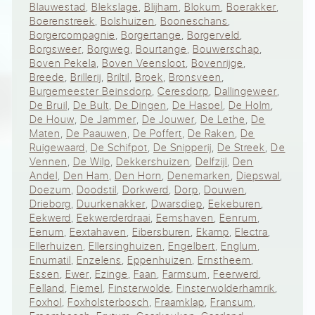
Blauwestad
,
Blekslage
,
Blijham
,
Blokum
,
Boerakker
,
Boerenstreek
,
Bolshuizen
,
Booneschans
,
Borgercompagnie
,
Borgertange
,
Borgerveld
,
Borgsweer
,
Borgweg
,
Bourtange
,
Bouwerschap
,
Boven Pekela
,
Boven Veensloot
,
Bovenrijge
,
Breede
,
Brillerij
,
Briltil
,
Broek
,
Bronsveen
,
Burgemeester Beinsdorp
,
Ceresdorp
,
Dallingeweer
,
De Bruil
,
De Bult
,
De Dingen
,
De Haspel
,
De Holm
,
De Houw
,
De Jammer
,
De Jouwer
,
De Lethe
,
De
Maten
,
De Paauwen
,
De Poffert
,
De Raken
,
De
Ruigewaard
,
De Schifpot
,
De Snipperij
,
De Streek
,
De
Vennen
,
De Wilp
,
Dekkershuizen
,
Delfzijl
,
Den
Andel
,
Den Ham
,
Den Horn
,
Denemarken
,
Diepswal
,
Doezum
,
Doodstil
,
Dorkwerd
,
Dorp
,
Douwen
,
Drieborg
,
Duurkenakker
,
Dwarsdiep
,
Eekeburen
,
Eekwerd
,
Eekwerderdraai
,
Eemshaven
,
Eenrum
,
Eenum
,
Eextahaven
,
Eibersburen
,
Ekamp
,
Electra
,
Ellerhuizen
,
Ellersinghuizen
,
Engelbert
,
Englum
,
Enumatil
,
Enzelens
,
Eppenhuizen
,
Ernstheem
,
Essen
,
Ewer
,
Ezinge
,
Faan
,
Farmsum
,
Feerwerd
,
Felland
,
Fiemel
,
Finsterwolde
,
Finsterwolderhamrik
,
Foxhol
,
Foxholsterbosch
,
Fraamklap
,
Fransum
,