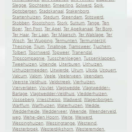
Slegge
,
Slochteren
,
Smeerling
,
Solwerd
,
Spijk
,
Spitsbergen
,
Stadskanaal
,
Stakenborg
,
Startenhuizen
,
Stedum
,
Steendam
,
Stitswerd
,
Stobben
,
Stootshorn
,
Stork
,
Suttum
,
Tange
,
Ten
Boer
,
Ten Post
,
Ter Apel
,
Ter Apelkanaal
,
Ter Borg
,
Ter Haar
,
Ter Laan
,
Ter Maarsch
,
Ter Walslage
,
Ter
Wisch
,
Ter Wupping
,
Termunten
,
Termunterzijl
,
Thesinge
,
Tijum
,
Tinallinge
,
Tjamsweer
,
Tjuchem
,
Tolbert
,
Toornwerd
,
Topweer
,
Tranendal
,
Tripscompagnie
,
Tusschenloegen
,
Tussenklappen
,
Tweehuizen
,
Uiteinde
,
Uiterburen
,
Uithuizen
,
Uithuizermeeden
,
Uitwierde
,
Ulrum
,
Ulsda
,
Usquert
,
Valcum
,
Valom
,
Veele
,
Veelerveen
,
Veendam
,
Veerste Veldhuis
,
Veldstreek
,
Vierhuizen
,
Vierverlaten
,
Visvliet
,
Vlagtwedde
,
Vlagtwedder-
Barlage
,
Vlagtwedder-Veldhuis
,
Vledderhuizen
,
Vosseberg
,
Vriescheloo
,
Wadwerd
,
Wagenborgen
,
Warffum
,
Warfhuizen
,
Waterhuizen
,
Wedde
,
Wedderheide
,
Wedderveer
,
Weende
,
Weenderveld
,
weg
,
Wehe-den Hoorn
,
Weite
,
Weiwerd
,
Wessinghuizen
,
Wessingtange
,
Westeind
,
Westerbroek
,
Westerdijkshorn
,
Westeremden
,