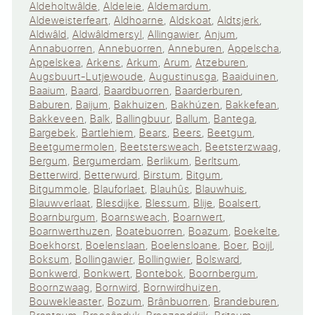
Aldeholtwâlde
,
Aldeleie
,
Aldemardum
,
Aldeweisterfeart
,
Aldhoarne
,
Aldskoat
,
Aldtsjerk
,
Aldwâld
,
Aldwâldmersyl
,
Allingawier
,
Anjum
,
Annabuorren
,
Annebuorren
,
Anneburen
,
Appelscha
,
Appelskea
,
Arkens
,
Arkum
,
Arum
,
Atzeburen
,
Augsbuurt-Lutjewoude
,
Augustinusga
,
Baaiduinen
,
Baaium
,
Baard
,
Baardbuorren
,
Baarderburen
,
Baburen
,
Baijum
,
Bakhuizen
,
Bakhúzen
,
Bakkefean
,
Bakkeveen
,
Balk
,
Ballingbuur
,
Ballum
,
Bantega
,
Bargebek
,
Bartlehiem
,
Bears
,
Beers
,
Beetgum
,
Beetgumermolen
,
Beetstersweach
,
Beetsterzwaag
,
Bergum
,
Bergumerdam
,
Berlikum
,
Berltsum
,
Betterwird
,
Betterwurd
,
Birstum
,
Bitgum
,
Bitgummole
,
Blauforlaet
,
Blauhûs
,
Blauwhuis
,
Blauwverlaat
,
Blesdijke
,
Blessum
,
Blije
,
Boalsert
,
Boarnburgum
,
Boarnsweach
,
Boarnwert
,
Boarnwerthuzen
,
Boatebuorren
,
Boazum
,
Boekelte
,
Boekhorst
,
Boelenslaan
,
Boelensloane
,
Boer
,
Boijl
,
Boksum
,
Bollingawier
,
Bollingwier
,
Bolsward
,
Bonkwerd
,
Bonkwert
,
Bontebok
,
Boornbergum
,
Boornzwaag
,
Bornwird
,
Bornwirdhuizen
,
Bouwekleaster
,
Bozum
,
Brânbuorren
,
Brandeburen
,