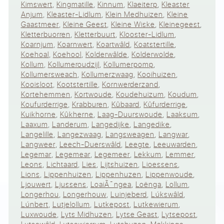
Kimswert
,
Kingmatille
,
Kinnum
,
Klaeiterp
,
Kleaster
Anjum
,
Kleaster-Lidlum
,
Klein Medhuizen
,
Kleine
Gaastmeer
,
Kleine Geest
,
Kleine Wiske
,
Kleinegeest
,
Kletterbuorren
,
Kletterbuurt
,
Klooster-Lidlum
,
Koarnjum
,
Koarnwert
,
Koartwâld
,
Koatstertille
,
Koehoal
,
Koehool
,
Kolderwâlde
,
Kolderwolde
,
Kollum
,
Kollumeroudzijl
,
Kollumerpomp
,
Kollumersweach
,
Kollumerzwaag
,
Kooihuizen
,
Kooisloot
,
Kootstertille
,
Kornwerderzand
,
Kortehemmen
,
Kortwoude
,
Koudehuizum
,
Koudum
,
Koufurderrige
,
Krabburen
,
Kûbaard
,
Kûfurderrige
,
Kuikhorne
,
Kûkherne
,
Laag-Duurswoude
,
Laaksum
,
Laaxum
,
Landerum
,
Langedijke
,
Langedike
,
Langelille
,
Langezwaag
,
Langsweagen
,
Langwar
,
Langweer
,
Leech-Duerswâld
,
Leegte
,
Leeuwarden
,
Legemar
,
Legemear
,
Legemeer
,
Lekkum
,
Lemmer
,
Leons
,
Lichtaard
,
Lies
,
Lijtshuizen
,
Lioessens
,
Lions
,
Lippenhuizen
,
Lippenhuzen
,
Lippenwoude
,
Ljouwert
,
Ljussens
,
LoaiÃ¯ngea
,
Loënga
,
Lollum
,
Longerhou
,
Longerhouw
,
Luinjeberd
,
Lúkswâld
,
Lúnbert
,
Lutjelollum
,
Lutkepost
,
Lutkewierum
,
Luxwoude
,
Lyts Midhuzen
,
Lytse Geast
,
Lytsepost
,