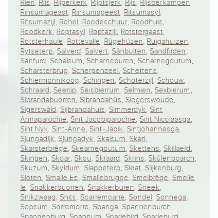
Rien
,
Riis
,
Rijperkerk
,
Rijptsjerk
,
Rijs
,
Rijsberkampen
,
Rinsumageast
,
Rinsumageest
,
Ritsumasyl
,
Ritsumazijl
,
Rohel
,
Roodeschuur
,
Roodhuis
,
Roodkerk
,
Roptasyl
,
Roptazijl
,
Rotstergaast
,
Rotsterhaule
,
Rottevalle
,
Rûgehúzen
,
Ruigahuizen
,
Rytseterp
,
Salverd
,
Salvert
,
Sânbulten
,
Sandfirden
,
Sânfurd
,
Schalsum
,
Scharneburen
,
Scharnegoutum
,
Scharsterbrug
,
Scherpenzeel
,
Schettens
,
Schiermonnikoog
,
Schingen
,
Schoterzijl
,
Schouw
,
Schraard
,
Seerijp
,
Seisbierrum
,
Selmien
,
Sexbierum
,
Sibrandabuorren
,
Sibrandahûs
,
Siegerswoude
,
Sigerswâld
,
Sijbrandahuis
,
Simmerdyk
,
Sint
Annaparochie
,
Sint Jacobiparochie
,
Sint Nicolaasga
,
Sint Nyk
,
Sint-Anne
,
Sint-Jabik
,
Sintjohannesga
,
Sjungadijk
,
Sjungadyk
,
Skalsum
,
Skarl
,
Skarsterbrêge
,
Skearnegoutum
,
Skettens
,
Skillaerd
,
Skingen
,
Skoar
,
Skou
,
Skraard
,
Skrins
,
Skûlenboarch
,
Skuzum
,
Skyldum
,
Slappeterp
,
Sleat
,
Slijkenburg
,
Sloten
,
Smalle Ee
,
Smallebrugge
,
Smelbrêge
,
Smelle
Ie
,
Snakkerbuorren
,
Snakkerburen
,
Sneek
,
Snikzwaag
,
Snits
,
Soarremoarre
,
Sondel
,
Sonnega
,
Sopsum
,
Sorremorre
,
Spanga
,
Spannenburch
,
Spannenburg
,
Spannum
,
Sparjebird
,
Sparjeburd
,