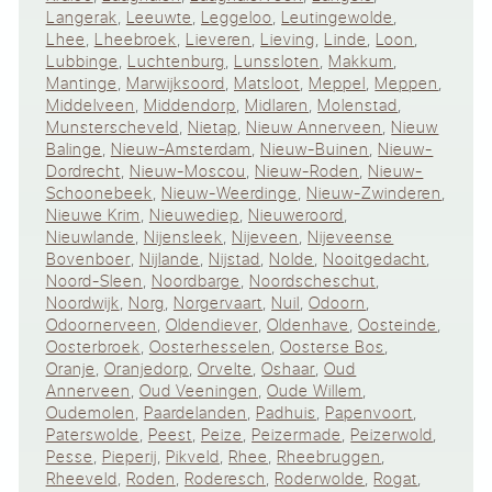
Langerak
,
Leeuwte
,
Leggeloo
,
Leutingewolde
,
Lhee
,
Lheebroek
,
Lieveren
,
Lieving
,
Linde
,
Loon
,
Lubbinge
,
Luchtenburg
,
Lunssloten
,
Makkum
,
Mantinge
,
Marwijksoord
,
Matsloot
,
Meppel
,
Meppen
,
Middelveen
,
Middendorp
,
Midlaren
,
Molenstad
,
Munsterscheveld
,
Nietap
,
Nieuw Annerveen
,
Nieuw
Balinge
,
Nieuw-Amsterdam
,
Nieuw-Buinen
,
Nieuw-
Dordrecht
,
Nieuw-Moscou
,
Nieuw-Roden
,
Nieuw-
Schoonebeek
,
Nieuw-Weerdinge
,
Nieuw-Zwinderen
,
Nieuwe Krim
,
Nieuwediep
,
Nieuweroord
,
Nieuwlande
,
Nijensleek
,
Nijeveen
,
Nijeveense
Bovenboer
,
Nijlande
,
Nijstad
,
Nolde
,
Nooitgedacht
,
Noord-Sleen
,
Noordbarge
,
Noordscheschut
,
Noordwijk
,
Norg
,
Norgervaart
,
Nuil
,
Odoorn
,
Odoornerveen
,
Oldendiever
,
Oldenhave
,
Oosteinde
,
Oosterbroek
,
Oosterhesselen
,
Oosterse Bos
,
Oranje
,
Oranjedorp
,
Orvelte
,
Oshaar
,
Oud
Annerveen
,
Oud Veeningen
,
Oude Willem
,
Oudemolen
,
Paardelanden
,
Padhuis
,
Papenvoort
,
Paterswolde
,
Peest
,
Peize
,
Peizermade
,
Peizerwold
,
Pesse
,
Pieperij
,
Pikveld
,
Rhee
,
Rheebruggen
,
Rheeveld
,
Roden
,
Roderesch
,
Roderwolde
,
Rogat
,