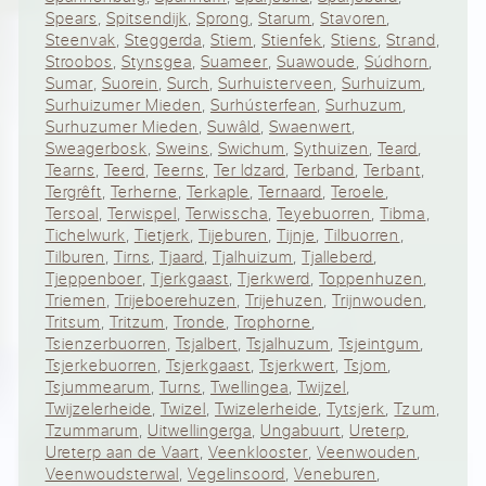
Spears
,
Spitsendijk
,
Sprong
,
Starum
,
Stavoren
,
Steenvak
,
Steggerda
,
Stiem
,
Stienfek
,
Stiens
,
Strand
,
Stroobos
,
Stynsgea
,
Suameer
,
Suawoude
,
Súdhorn
,
Sumar
,
Suorein
,
Surch
,
Surhuisterveen
,
Surhuizum
,
Surhuizumer Mieden
,
Surhústerfean
,
Surhuzum
,
Surhuzumer Mieden
,
Suwâld
,
Swaenwert
,
Sweagerbosk
,
Sweins
,
Swichum
,
Sythuizen
,
Teard
,
Tearns
,
Teerd
,
Teerns
,
Ter Idzard
,
Terband
,
Terbant
,
Tergrêft
,
Terherne
,
Terkaple
,
Ternaard
,
Teroele
,
Tersoal
,
Terwispel
,
Terwisscha
,
Teyebuorren
,
Tibma
,
Tichelwurk
,
Tietjerk
,
Tijeburen
,
Tijnje
,
Tilbuorren
,
Tilburen
,
Tirns
,
Tjaard
,
Tjalhuizum
,
Tjalleberd
,
Tjeppenboer
,
Tjerkgaast
,
Tjerkwerd
,
Toppenhuzen
,
Triemen
,
Trijeboerehuzen
,
Trijehuzen
,
Trijnwouden
,
Tritsum
,
Tritzum
,
Tronde
,
Trophorne
,
Tsienzerbuorren
,
Tsjalbert
,
Tsjalhuzum
,
Tsjeintgum
,
Tsjerkebuorren
,
Tsjerkgaast
,
Tsjerkwert
,
Tsjom
,
Tsjummearum
,
Turns
,
Twellingea
,
Twijzel
,
Twijzelerheide
,
Twizel
,
Twizelerheide
,
Tytsjerk
,
Tzum
,
Tzummarum
,
Uitwellingerga
,
Ungabuurt
,
Ureterp
,
Ureterp aan de Vaart
,
Veenklooster
,
Veenwouden
,
Veenwoudsterwal
,
Vegelinsoord
,
Veneburen
,