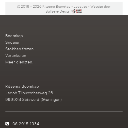
© 2019 - 2026 Ritsema Boomkap
-
Locaties
- Website door
Bullseye Design
Boomkap
Snoeien
Stobben frezen
Verankeren
Meer diensten...
Ritsema Boomkap
Jacob Tilbusscherweg 26
9999XB Stitswerd (Groningen)
06 2915 1934