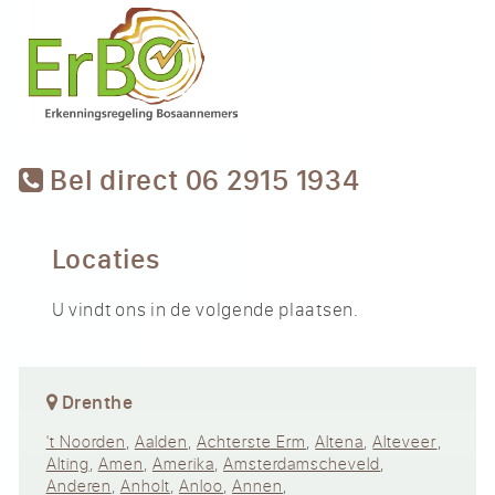
Bel direct 06 2915 1934
Locaties
U vindt ons in de volgende plaatsen.
Drenthe
't Noorden
,
Aalden
,
Achterste Erm
,
Altena
,
Alteveer
,
Alting
,
Amen
,
Amerika
,
Amsterdamscheveld
,
Anderen
,
Anholt
,
Anloo
,
Annen
,