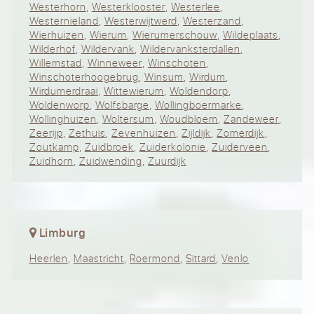
Westerhorn
,
Westerklooster
,
Westerlee
,
Westernieland
,
Westerwijtwerd
,
Westerzand
,
Wierhuizen
,
Wierum
,
Wierumerschouw
,
Wildeplaats
,
Wilderhof
,
Wildervank
,
Wildervanksterdallen
,
Willemstad
,
Winneweer
,
Winschoten
,
Winschoterhoogebrug
,
Winsum
,
Wirdum
,
Wirdumerdraai
,
Wittewierum
,
Woldendorp
,
Woldenworp
,
Wolfsbarge
,
Wollingboermarke
,
Wollinghuizen
,
Woltersum
,
Woudbloem
,
Zandeweer
,
Zeerijp
,
Zethuis
,
Zevenhuizen
,
Zijldijk
,
Zomerdijk
,
Zoutkamp
,
Zuidbroek
,
Zuiderkolonie
,
Zuiderveen
,
Zuidhorn
,
Zuidwending
,
Zuurdijk
Limburg
Heerlen
,
Maastricht
,
Roermond
,
Sittard
,
Venlo