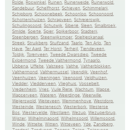
Rolde
,
Roswinkel
,
Ruinen
,
Ruinerweide
,
Ruinerwold
,
Sandebuur
,
Schelfhorst
,
Schieven
,
Schimmelarij
,
Schipborg
,
Schoonebeek
,
Schoonloo
,
Schoonoord
,
Schottershuizen
,
Schrapveen
,
Schreierswijk
,
Schuilingsoord
,
Schutwijk
,
Siberië
,
Sleen
,
Smalbroek
,
Smilde
,
Soerte
,
Spier
,
Spijkerboor
,
Stadterij
,
Steenbergen
,
Steenwijksmoer
,
Stieltjeskanaal
,
Streek
,
Struikberg
,
Stuifzand
,
Taarlo
,
Ten Arlo
,
Ten
Have
,
Ter Aard
,
Ter Horst
,
Terheijl
,
Tiendeveen
,
Toldijk
,
Torenveen
,
Tweede Dwarsdiep
,
Tweede
Exloërmond
,
Tweede Valthermond
,
Tynaarlo
,
Ubbena
,
Uffelte
,
Valsteeg
,
Valthe
,
Valtherblokken
,
Valthermond
,
Valthermussel
,
Veendijk
,
Veenhof
,
Veenhuizen
,
Veeningen
,
Veenoord
,
Veldhuizen
,
Vledder
,
Vledderveen
,
Vlieghuis
,
Vossebelt
,
Vredenheim
,
Vries
,
Vuile Riete
,
Wachtum
,
Wapse
,
Wapserveen
,
Wateren
,
Weerdinge
,
Weerwille
,
Weijerswold
,
Weiteveen
,
Wemmenhove
,
Westdorp
,
Westeinde
,
Westenesch
,
Westerbork
,
Westerse
Bos
,
Westervelde
,
Westlaren
,
Wezup
,
Wezuperbrug
,
Wijster
,
Wilhelminaoord
,
Wilhelmsoord
,
Willemsoord
,
Winde
,
Wittelte
,
Witten
,
Witteveen
,
Yde
,
Zandberg
,
Zandpol
,
Zandvoort
,
Zeegse
,
Zeijen
,
Zeijerveen
,