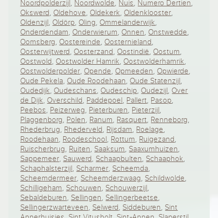
Noordpolderzijl
,
Noordwolde
,
Nuis
,
Numero Dertien
,
Okswerd
,
Oldehove
,
Oldekerk
,
Oldenklooster
,
Oldenzijl
,
Oldörp
,
Oling
,
Ommelanderwijk
,
Onderdendam
,
Onderwierum
,
Onnen
,
Onstwedde
,
Oomsberg
,
Oostereinde
,
Oosternieland
,
Oosterwijtwerd
,
Oosterzand
,
Oostindië
,
Oostum
,
Oostwold
,
Oostwolder Hamrik
,
Oostwolderhamrik
,
Oostwolderpolder
,
Opende
,
Opmeeden
,
Opwierde
,
Oude Pekela
,
Oude Roodehaan
,
Oude Statenzijl
,
Oudedijk
,
Oudeschans
,
Oudeschip
,
Oudezijl
,
Over
de Dijk
,
Overschild
,
Paddepoel
,
Pallert
,
Pasop
,
Peebos
,
Peizerweg
,
Pieterburen
,
Pieterzijl
,
Plaggenborg
,
Polen
,
Ranum
,
Rasquert
,
Renneborg
,
Rhederbrug
,
Rhederveld
,
Rijsdam
,
Roelage
,
Roodehaan
,
Roodeschool
,
Rottum
,
Ruigezand
,
Ruischerbrug
,
Ruiten
,
Saaksum
,
Saaxumhuizen
,
Sappemeer
,
Sauwerd
,
Schaapbulten
,
Schaaphok
,
Schaphalsterzijl
,
Scharmer
,
Scheemda
,
Scheemdermeer
,
Scheemderzwaag
,
Schildwolde
,
Schilligeham
,
Schouwen
,
Schouwerzijl
,
Sebaldeburen
,
Sellingen
,
Sellingerbeetse
,
Sellingerzwarteveen
,
Selwerd
,
Siddeburen
,
Sint
Annerhuisjes
,
Sint Vitusholt
,
Sint-Annen
,
Slaperstil
,