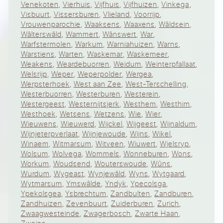
Venekoten
,
Vierhuis
,
Vijfhuis
,
Vijfhuizen
,
Vinkega
,
Visbuurt
,
Vissersburen
,
Vlieland
,
Voorrijp
,
Vrouwenparochie
,
Waaksens
,
Waaxens
,
Wâldsein
,
Wâlterswâld
,
Wammert
,
Wânswert
,
War
,
Warfstermolen
,
Warkum
,
Warniahuizen
,
Warns
,
Warstiens
,
Warten
,
Waskemar
,
Waskemeer
,
Weakens
,
Weardebuorren
,
Weidum
,
Weinterpfallaat
,
Welsrijp
,
Weper
,
Weperpolder
,
Wergea
,
Werpsterhoek
,
West aan Zee
,
West-Terschelling
,
Westerbuorren
,
Westerburen
,
Westerein
,
Westergeest
,
Westernijtsjerk
,
Westhem
,
Westhim
,
Westhoek
,
Wetsens
,
Wetzens
,
Wie
,
Wier
,
Wieuwens
,
Wieuwerd
,
Wijckel
,
Wijgeest
,
Wijnaldum
,
Wijnjeterpverlaat
,
Wijnjewoude
,
Wijns
,
Wikel
,
Winaem
,
Witmarsum
,
Witveen
,
Wiuwert
,
Wjelsryp
,
Wolsum
,
Wolvega
,
Wommels
,
Wonneburen
,
Wons
,
Workum
,
Woudsend
,
Wouterswoude
,
Wûns
,
Wurdum
,
Wygeast
,
Wynjewâld
,
Wyns
,
Wytgaard
,
Wytmarsum
,
Ymswâlde
,
Yndyk
,
Ypecolsga
,
Ypekolsgea
,
Ysbrechtum
,
Zandbulten
,
Zandburen
,
Zandhuizen
,
Zevenbuurt
,
Zuiderburen
,
Zurich
,
Zwaagwesteinde
,
Zwagerbosch
,
Zwarte Haan
,