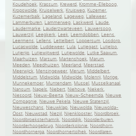
Koudehoek
,
Krassum
,
Krewerd
,
Kromme-Elleboog
,
Kropswolde
,
Kruiselwerk
,
Kruisweg
,
Kuzemer
,
Kuzemerbalk
,
Lageland
,
Lageweg
,
Lalleweer
,
Lammerburen
,
Lammerweg
,
Laskwerd
,
Laude
,
Laudermarke
,
Lauderzwarteveen
,
Lauwersoog
,
Lauwerzijl
,
Leegkerk
,
Leek
,
Leemdobben
,
Leens
,
Leermens
,
Lellens
,
Lettelbert
,
Loppersum
,
Losdorp
,
Lucaswolde
,
Luddeweer
,
Lula
,
Lutjegast
,
Lutjeloo
,
Lutjerijp
,
Lutjewijtwerd
,
Lutjewolde
,
Lutke Saaxum
,
Maarhuizen
,
Marsum
,
Martenshoek
,
Marum
,
Meeden
,
Meedhuizen
,
Meerland
,
Meerstad
,
Meerwijck
,
Mensingeweer
,
Merum
,
Middelbert
,
Middelstum
,
Midwolda
,
Midwolde
,
Molenrij
,
Morige
,
Munnekemoer
,
Muntendam
,
Mussel
,
Musselkanaal
,
Nansum
,
Napels
,
Niebert
,
Niehove
,
Niekerk
,
Niesoord
,
Nieuw-Beerta
,
Nieuw-Scheemda
,
Nieuwe
Compagnie
,
Nieuwe Pekela
,
Nieuwe Statenzijl
,
Nieuweschans
,
Nieuwklap
,
Nieuwolda
,
Nieuwolda-
Oost
,
Nieuwstad
,
Niezijl
,
Nijenklooster
,
Noordbroek
,
Noordbroeksterhamrik
,
Noorddijk
,
Noorderburen
,
Noorderhoogebrug
,
Noorderkolonie
,
Noordhorn
,
Noordhornerga
,
Noordhornertolhek
,
Noordlaren
,