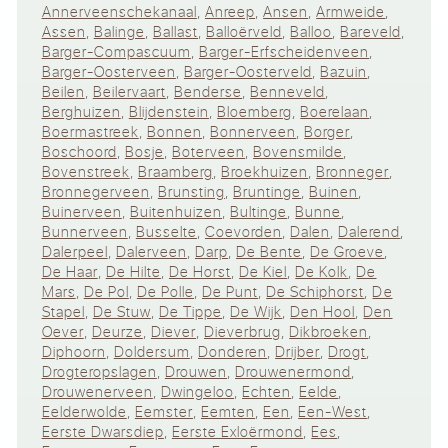
Annerveenschekanaal
,
Anreep
,
Ansen
,
Armweide
,
Assen
,
Balinge
,
Ballast
,
Balloërveld
,
Balloo
,
Bareveld
,
Barger-Compascuum
,
Barger-Erfscheidenveen
,
Barger-Oosterveen
,
Barger-Oosterveld
,
Bazuin
,
Beilen
,
Beilervaart
,
Benderse
,
Benneveld
,
Berghuizen
,
Blijdenstein
,
Bloemberg
,
Boerelaan
,
Boermastreek
,
Bonnen
,
Bonnerveen
,
Borger
,
Boschoord
,
Bosje
,
Boterveen
,
Bovensmilde
,
Bovenstreek
,
Braamberg
,
Broekhuizen
,
Bronneger
,
Bronnegerveen
,
Brunsting
,
Bruntinge
,
Buinen
,
Buinerveen
,
Buitenhuizen
,
Bultinge
,
Bunne
,
Bunnerveen
,
Busselte
,
Coevorden
,
Dalen
,
Dalerend
,
Dalerpeel
,
Dalerveen
,
Darp
,
De Bente
,
De Groeve
,
De Haar
,
De Hilte
,
De Horst
,
De Kiel
,
De Kolk
,
De
Mars
,
De Pol
,
De Polle
,
De Punt
,
De Schiphorst
,
De
Stapel
,
De Stuw
,
De Tippe
,
De Wijk
,
Den Hool
,
Den
Oever
,
Deurze
,
Diever
,
Dieverbrug
,
Dikbroeken
,
Diphoorn
,
Doldersum
,
Donderen
,
Drijber
,
Drogt
,
Drogteropslagen
,
Drouwen
,
Drouwenermond
,
Drouwenerveen
,
Dwingeloo
,
Echten
,
Eelde
,
Eelderwolde
,
Eemster
,
Eemten
,
Een
,
Een-West
,
Eerste Dwarsdiep
,
Eerste Exloërmond
,
Ees
,