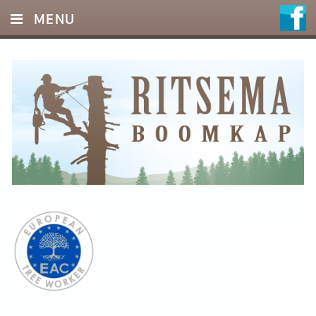
MENU
HOME
DIENSTEN
FOTO’S
REFERENTIES
OFFERTE
CONTACT