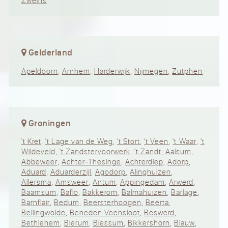
Zweins
Gelderland
Apeldoorn
,
Arnhem
,
Harderwijk
,
Nijmegen
,
Zutphen
Groningen
't Kret
,
't Lage van de Weg
,
't Stort
,
't Veen
,
't Waar
,
't
Wildeveld
,
't Zandstervoorwerk
,
't Zandt
,
Aalsum
,
Abbeweer
,
Achter-Thesinge
,
Achterdiep
,
Adorp
,
Aduard
,
Aduarderzijl
,
Agodorp
,
Alinghuizen
,
Allersma
,
Amsweer
,
Antum
,
Appingedam
,
Arwerd
,
Baamsum
,
Baflo
,
Bakkerom
,
Balmahuizen
,
Barlage
,
Barnflair
,
Bedum
,
Beersterhoogen
,
Beerta
,
Bellingwolde
,
Beneden Veensloot
,
Beswerd
,
Bethlehem
,
Bierum
,
Biessum
,
Bikkershorn
,
Blauw
,