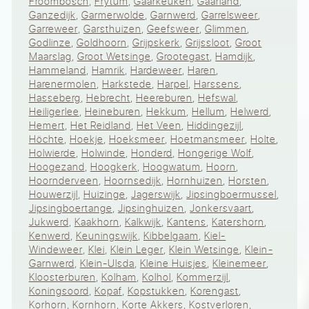
Froombosch
,
Frytum
,
Gaarkeuken
,
Gaarland
,
Ganzedijk
,
Garmerwolde
,
Garnwerd
,
Garrelsweer
,
Garreweer
,
Garsthuizen
,
Geefsweer
,
Glimmen
,
Godlinze
,
Goldhoorn
,
Grijpskerk
,
Grijssloot
,
Groot
Maarslag
,
Groot Wetsinge
,
Grootegast
,
Hamdijk
,
Hammeland
,
Hamrik
,
Hardeweer
,
Haren
,
Harenermolen
,
Harkstede
,
Harpel
,
Harssens
,
Hasseberg
,
Hebrecht
,
Heereburen
,
Hefswal
,
Heiligerlee
,
Heineburen
,
Hekkum
,
Hellum
,
Helwerd
,
Hemert
,
Het Reidland
,
Het Veen
,
Hiddingezijl
,
Höchte
,
Hoekje
,
Hoeksmeer
,
Hoetmansmeer
,
Holte
,
Holwierde
,
Holwinde
,
Honderd
,
Hongerige Wolf
,
Hoogezand
,
Hoogkerk
,
Hoogwatum
,
Hoorn
,
Hoornderveen
,
Hoornsedijk
,
Hornhuizen
,
Horsten
,
Houwerzijl
,
Huizinge
,
Jagerswijk
,
Jipsingboermussel
,
Jipsingboertange
,
Jipsinghuizen
,
Jonkersvaart
,
Jukwerd
,
Kaakhorn
,
Kalkwijk
,
Kantens
,
Katershorn
,
Kenwerd
,
Keuningswijk
,
Kibbelgaam
,
Kiel-
Windeweer
,
Klei
,
Klein Leger
,
Klein Wetsinge
,
Klein-
Garnwerd
,
Klein-Ulsda
,
Kleine Huisjes
,
Kleinemeer
,
Kloosterburen
,
Kolham
,
Kolhol
,
Kommerzijl
,
Koningsoord
,
Kopaf
,
Kopstukken
,
Korengast
,
Korhorn
,
Kornhorn
,
Korte Akkers
,
Kostverloren
,