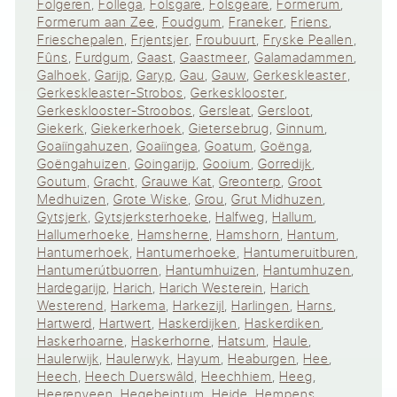
Folgeren
,
Follega
,
Folsgare
,
Folsgeare
,
Formerum
,
Formerum aan Zee
,
Foudgum
,
Franeker
,
Friens
,
Frieschepalen
,
Frjentsjer
,
Froubuurt
,
Fryske Peallen
,
Fûns
,
Furdgum
,
Gaast
,
Gaastmeer
,
Galamadammen
,
Galhoek
,
Garijp
,
Garyp
,
Gau
,
Gauw
,
Gerkeskleaster
,
Gerkeskleaster-Strobos
,
Gerkesklooster
,
Gerkesklooster-Stroobos
,
Gersleat
,
Gersloot
,
Giekerk
,
Giekerkerhoek
,
Gietersebrug
,
Ginnum
,
Goaiïngahuzen
,
Goaiïngea
,
Goatum
,
Goënga
,
Goëngahuizen
,
Goingarijp
,
Gooium
,
Gorredijk
,
Goutum
,
Gracht
,
Grauwe Kat
,
Greonterp
,
Groot
Medhuizen
,
Grote Wiske
,
Grou
,
Grut Midhuzen
,
Gytsjerk
,
Gytsjerksterhoeke
,
Halfweg
,
Hallum
,
Hallumerhoeke
,
Hamsherne
,
Hamshorn
,
Hantum
,
Hantumerhoek
,
Hantumerhoeke
,
Hantumeruitburen
,
Hantumerútbuorren
,
Hantumhuizen
,
Hantumhuzen
,
Hardegarijp
,
Harich
,
Harich Westerein
,
Harich
Westerend
,
Harkema
,
Harkezijl
,
Harlingen
,
Harns
,
Hartwerd
,
Hartwert
,
Haskerdijken
,
Haskerdiken
,
Haskerhoarne
,
Haskerhorne
,
Hatsum
,
Haule
,
Haulerwijk
,
Haulerwyk
,
Hayum
,
Heaburgen
,
Hee
,
Heech
,
Heech Duerswâld
,
Heechhiem
,
Heeg
,
Heerenveen
,
Hegebeintum
,
Heide
,
Hempens
,