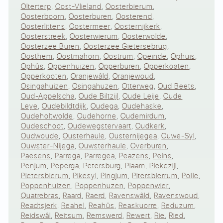
Olterterp
,
Oost-Vlieland
,
Oosterbierum
,
Oosterboorn
,
Oosterburen
,
Oosterend
,
Oosterlittens
,
Oostermeer
,
Oosternijkerk
,
Oosterstreek
,
Oosterwierum
,
Oosterwolde
,
Oosterzee Buren
,
Oosterzee Gietersebrug
,
Oosthem
,
Oostmahorn
,
Oostrum
,
Opeinde
,
Ophuis
,
Ophûs
,
Oppenhuizen
,
Opperburen
,
Opperkoaten
,
Opperkooten
,
Oranjewâld
,
Oranjewoud
,
Osingahuizen
,
Osingahuzen
,
Otterweg
,
Oud Beets
,
Oud-Appelscha
,
Oude Biltzijl
,
Oude Leije
,
Oude
Leye
,
Oudebildtdijk
,
Oudega
,
Oudehaske
,
Oudeholtwolde
,
Oudehorne
,
Oudemirdum
,
Oudeschoot
,
Oudewegstervaart
,
Oudkerk
,
Oudwoude
,
Ousterhaule
,
Ousternijegea
,
Ouwe-Syl
,
Ouwster-Nijega
,
Ouwsterhaule
,
Overburen
,
Paesens
,
Parrega
,
Parregea
,
Peazens
,
Peins
,
Penjum
,
Peperga
,
Petersburg
,
Piaam
,
Piekezijl
,
Pietersbierum
,
Pikesyl
,
Pingjum
,
Pitersbierrum
,
Polle
,
Poppenhuizen
,
Poppenhuzen
,
Poppenwier
,
Quatrebras
,
Raard
,
Raerd
,
Ravenswâld
,
Ravenswoud
,
Readtsjerk
,
Reahel
,
Reahûs
,
Reaskuorre
,
Reduzum
,
Reidswâl
,
Reitsum
,
Remswerd
,
Rewert
,
Rie
,
Ried
,