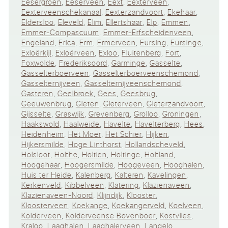
Eesergroen
,
Eeserveen
,
Eext
,
Eexterveen
,
Eexterveenschekanaal
,
Eexterzandvoort
,
Ekehaar
,
Eldersloo
,
Eleveld
,
Elim
,
Ellertshaar
,
Elp
,
Emmen
,
Emmer-Compascuum
,
Emmer-Erfscheidenveen
,
Engeland
,
Erica
,
Erm
,
Ermerveen
,
Eursing
,
Eursinge
,
Exloërkijl
,
Exloërveen
,
Exloo
,
Fluitenberg
,
Fort
,
Foxwolde
,
Frederiksoord
,
Garminge
,
Gasselte
,
Gasselterboerveen
,
Gasselterboerveenschemond
,
Gasselternijveen
,
Gasselternijveenschemond
,
Gasteren
,
Geelbroek
,
Gees
,
Geesbrug
,
Geeuwenbrug
,
Gieten
,
Gieterveen
,
Gieterzandvoort
,
Gijsselte
,
Graswijk
,
Grevenberg
,
Grolloo
,
Groningen
,
Haakswold
,
Haalweide
,
Havelte
,
Havelterberg
,
Hees
,
Heidenheim
,
Het Moer
,
Het Schier
,
Hijken
,
Hijkersmilde
,
Hoge Linthorst
,
Hollandscheveld
,
Holsloot
,
Holthe
,
Holtien
,
Holtinge
,
Holtland
,
Hoogehaar
,
Hoogersmilde
,
Hoogeveen
,
Hooghalen
,
Huis ter Heide
,
Kalenberg
,
Kalteren
,
Kavelingen
,
Kerkenveld
,
Kibbelveen
,
Klatering
,
Klazienaveen
,
Klazienaveen-Noord
,
Klijndijk
,
Klooster
,
Kloosterveen
,
Koekange
,
Koekangerveld
,
Koelveen
,
Kolderveen
,
Kolderveense Bovenboer
,
Kostvlies
,
Kraloo
,
Laaghalen
,
Laaghalerveen
,
Langelo
,