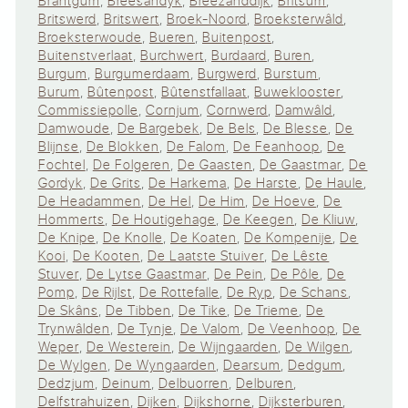
Brantgum
,
Breesândyk
,
Breezanddijk
,
Britsum
,
Britswerd
,
Britswert
,
Broek-Noord
,
Broeksterwâld
,
Broeksterwoude
,
Bueren
,
Buitenpost
,
Buitenstverlaat
,
Burchwert
,
Burdaard
,
Buren
,
Burgum
,
Burgumerdaam
,
Burgwerd
,
Burstum
,
Burum
,
Bûtenpost
,
Bûtenstfallaat
,
Buweklooster
,
Commissiepolle
,
Cornjum
,
Cornwerd
,
Damwâld
,
Damwoude
,
De Bargebek
,
De Bels
,
De Blesse
,
De
Blijnse
,
De Blokken
,
De Falom
,
De Feanhoop
,
De
Fochtel
,
De Folgeren
,
De Gaasten
,
De Gaastmar
,
De
Gordyk
,
De Grits
,
De Harkema
,
De Harste
,
De Haule
,
De Headammen
,
De Hel
,
De Him
,
De Hoeve
,
De
Hommerts
,
De Houtigehage
,
De Keegen
,
De Kliuw
,
De Knipe
,
De Knolle
,
De Koaten
,
De Kompenije
,
De
Kooi
,
De Kooten
,
De Laatste Stuiver
,
De Lêste
Stuver
,
De Lytse Gaastmar
,
De Pein
,
De Pôle
,
De
Pomp
,
De Rijlst
,
De Rottefalle
,
De Ryp
,
De Schans
,
De Skâns
,
De Tibben
,
De Tike
,
De Trieme
,
De
Trynwâlden
,
De Tynje
,
De Valom
,
De Veenhoop
,
De
Weper
,
De Westerein
,
De Wijngaarden
,
De Wilgen
,
De Wylgen
,
De Wyngaarden
,
Dearsum
,
Dedgum
,
Dedzjum
,
Deinum
,
Delbuorren
,
Delburen
,
Delfstrahuizen
,
Dijken
,
Dijkshorne
,
Dijksterburen
,