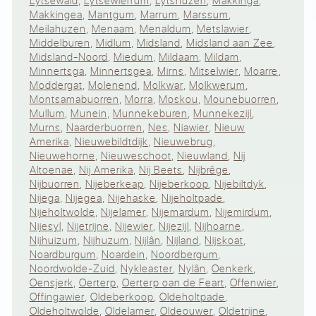
Lytsewâld
,
Lytsewierrum
,
Lytshuzen
,
Makkinga
,
Makkingea
,
Mantgum
,
Marrum
,
Marssum
,
Meilahuzen
,
Menaam
,
Menaldum
,
Metslawier
,
Middelburen
,
Midlum
,
Midsland
,
Midsland aan Zee
,
Midsland-Noord
,
Miedum
,
Mildaam
,
Mildam
,
Minnertsga
,
Minnertsgea
,
Mirns
,
Mitselwier
,
Moarre
,
Moddergat
,
Molenend
,
Molkwar
,
Molkwerum
,
Montsamabuorren
,
Morra
,
Moskou
,
Mounebuorren
,
Mullum
,
Munein
,
Munnekeburen
,
Munnekezijl
,
Murns
,
Naarderbuorren
,
Nes
,
Niawier
,
Nieuw
Amerika
,
Nieuwebildtdijk
,
Nieuwebrug
,
Nieuwehorne
,
Nieuweschoot
,
Nieuwland
,
Nij
Altoenae
,
Nij Amerika
,
Nij Beets
,
Nijbrêge
,
Nijbuorren
,
Nijeberkeap
,
Nijeberkoop
,
Nijebiltdyk
,
Nijega
,
Nijegea
,
Nijehaske
,
Nijeholtpade
,
Nijeholtwolde
,
Nijelamer
,
Nijemardum
,
Nijemirdum
,
Nijesyl
,
Nijetrijne
,
Nijewier
,
Nijezijl
,
Nijhoarne
,
Nijhuizum
,
Nijhuzum
,
Nijlân
,
Nijland
,
Nijskoat
,
Noardburgum
,
Noardein
,
Noordbergum
,
Noordwolde-Zuid
,
Nykleaster
,
Nylân
,
Oenkerk
,
Oensjerk
,
Oerterp
,
Oerterp oan de Feart
,
Offenwier
,
Offingawier
,
Oldeberkoop
,
Oldeholtpade
,
Oldeholtwolde
,
Oldelamer
,
Oldeouwer
,
Oldetrijne
,