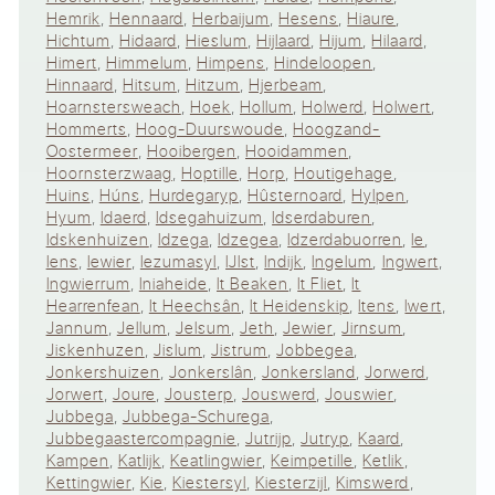
Hemrik
,
Hennaard
,
Herbaijum
,
Hesens
,
Hiaure
,
Hichtum
,
Hidaard
,
Hieslum
,
Hijlaard
,
Hijum
,
Hilaard
,
Himert
,
Himmelum
,
Himpens
,
Hindeloopen
,
Hinnaard
,
Hitsum
,
Hitzum
,
Hjerbeam
,
Hoarnstersweach
,
Hoek
,
Hollum
,
Holwerd
,
Holwert
,
Hommerts
,
Hoog-Duurswoude
,
Hoogzand-
Oostermeer
,
Hooibergen
,
Hooidammen
,
Hoornsterzwaag
,
Hoptille
,
Horp
,
Houtigehage
,
Huins
,
Húns
,
Hurdegaryp
,
Hûsternoard
,
Hylpen
,
Hyum
,
Idaerd
,
Idsegahuizum
,
Idserdaburen
,
Idskenhuizen
,
Idzega
,
Idzegea
,
Idzerdabuorren
,
Ie
,
Iens
,
Iewier
,
Iezumasyl
,
IJlst
,
Indijk
,
Ingelum
,
Ingwert
,
Ingwierrum
,
Iniaheide
,
It Beaken
,
It Fliet
,
It
Hearrenfean
,
It Heechsân
,
It Heidenskip
,
Itens
,
Iwert
,
Jannum
,
Jellum
,
Jelsum
,
Jeth
,
Jewier
,
Jirnsum
,
Jiskenhuzen
,
Jislum
,
Jistrum
,
Jobbegea
,
Jonkershuizen
,
Jonkerslân
,
Jonkersland
,
Jorwerd
,
Jorwert
,
Joure
,
Jousterp
,
Jouswerd
,
Jouswier
,
Jubbega
,
Jubbega-Schurega
,
Jubbegaastercompagnie
,
Jutrijp
,
Jutryp
,
Kaard
,
Kampen
,
Katlijk
,
Keatlingwier
,
Keimpetille
,
Ketlik
,
Kettingwier
,
Kie
,
Kiestersyl
,
Kiesterzijl
,
Kimswerd
,