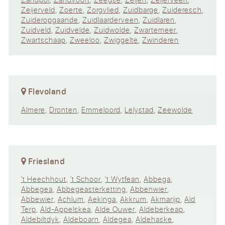
Zeijerveld
,
Zoerte
,
Zorgvlied
,
Zuidbarge
,
Zuideresch
,
Zuideropgaande
,
Zuidlaarderveen
,
Zuidlaren
,
Zuidveld
,
Zuidvelde
,
Zuidwolde
,
Zwartemeer
,
Zwartschaap
,
Zweeloo
,
Zwiggelte
,
Zwinderen
Flevoland
Almere
,
Dronten
,
Emmeloord
,
Lelystad
,
Zeewolde
Friesland
't Heechhout
,
't Schoor
,
't Wytfean
,
Abbega
,
Abbegea
,
Abbegeasterketting
,
Abbenwier
,
Abbewier
,
Achlum
,
Aekinga
,
Akkrum
,
Akmarijp
,
Ald
Terp
,
Ald-Appelskea
,
Alde Ouwer
,
Aldeberkeap
,
Aldebiltdyk
,
Aldeboarn
,
Aldegea
,
Aldehaske
,