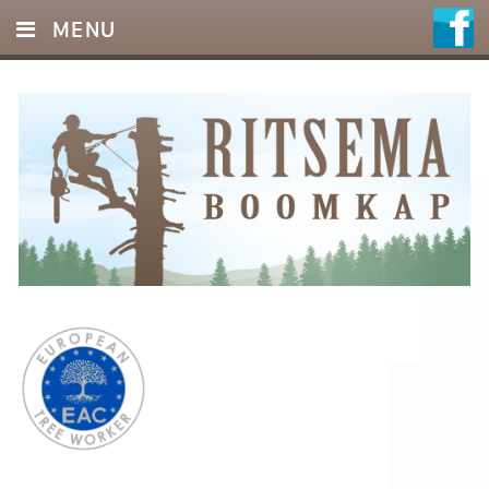
MENU
HOME
DIENSTEN
FOTO’S
REFERENTIES
OFFERTE
CONTACT