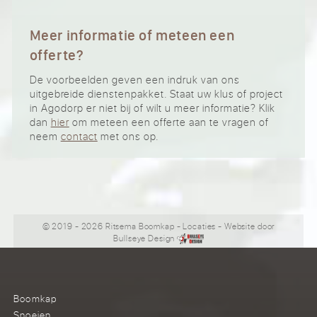
Meer informatie of meteen een
offerte?
De voorbeelden geven een indruk van ons
uitgebreide dienstenpakket. Staat uw klus of project
in Agodorp er niet bij of wilt u meer informatie? Klik
dan
hier
om meteen een offerte aan te vragen of
neem
contact
met ons op.
© 2019 - 2026 Ritsema Boomkap
-
Locaties
- Website door
Bullseye Design
Boomkap
Snoeien