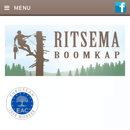
MENU
HOME
DIENSTEN
FOTO’S
REFERENTIES
OFFERTE
CONTACT