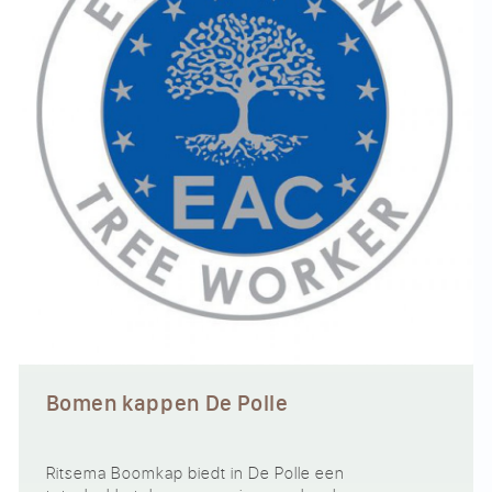
Bomen kappen De Polle
Ritsema Boomkap biedt in De Polle een