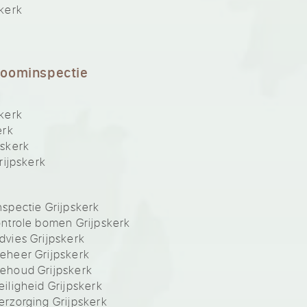
kerk
boominspectie
kerk
erk
skerk
rijpskerk
spectie Grijpskerk
ntrole bomen Grijpskerk
vies Grijpskerk
eheer Grijpskerk
ehoud Grijpskerk
ligheid Grijpskerk
rzorging Grijpskerk