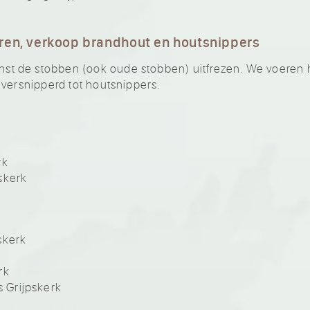
ren, verkoop brandhout en houtsnippers
 de stobben (ook oude stobben) uitfrezen. We voeren he
 versnipperd tot houtsnippers.
rk
skerk
skerk
rk
 Grijpskerk