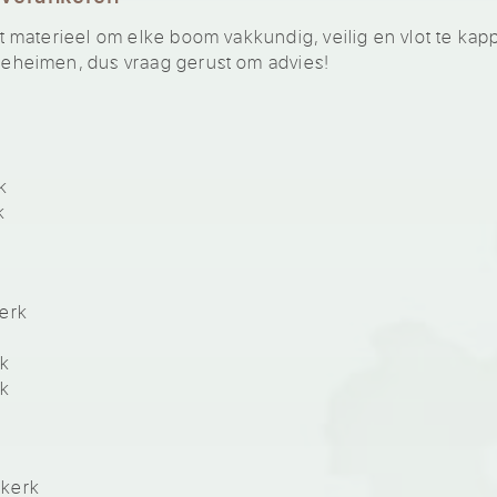
materieel om elke boom vakkundig, veilig en vlot te kap
heimen, dus vraag gerust om advies!
k
k
erk
rk
rk
skerk