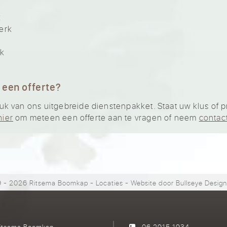
k
erk
rk
 een offerte?
van ons uitgebreide dienstenpakket. Staat uw klus of proj
hier
om meteen een offerte aan te vragen of neem
contac
 - 2026 Ritsema Boomkap
-
Locaties
- Website door
Bullseye Desig
itsema Boomkap
06 2915 1934