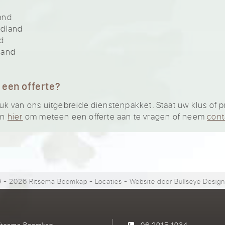
and
idland
d
land
 een offerte?
 van ons uitgebreide dienstenpakket. Staat uw klus of pro
an
hier
om meteen een offerte aan te vragen of neem
cont
 - 2026 Ritsema Boomkap
-
Locaties
- Website door
Bullseye Desig
itsema Boomkap
06 2915 1934