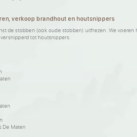
ren, verkoop brandhout en houtsnippers
 de stobben (ook oude stobben) uitfrezen. We voeren he
 versnipperd tot houtsnippers.
n
Maten
aten
en
s De Maten