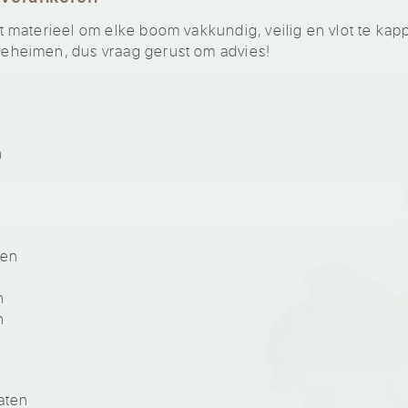
materieel om elke boom vakkundig, veilig en vlot te kap
heimen, dus vraag gerust om advies!
n
n
ten
n
n
aten