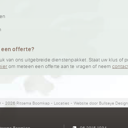
ten
n
 een offerte?
 van ons uitgebreide dienstenpakket. Staat uw klus of pro
hier
om meteen een offerte aan te vragen of neem
contac
 - 2026 Ritsema Boomkap
-
Locaties
- Website door
Bullseye Desig
itsema Boomkap
06 2915 1934