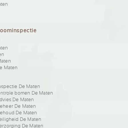
aten
boominspectie
aten
en
Maten
De Maten
nspectie De Maten
ontrole bomen De Maten
dvies De Maten
beheer De Maten
behoud De Maten
iligheid De Maten
erzorging De Maten