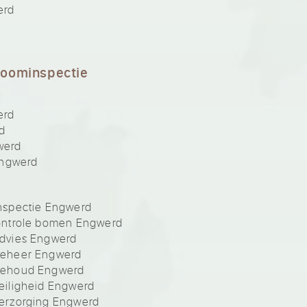
erd
boominspectie
erd
d
werd
Engwerd
nspectie Engwerd
ontrole bomen Engwerd
dvies Engwerd
beheer Engwerd
behoud Engwerd
iligheid Engwerd
erzorging Engwerd