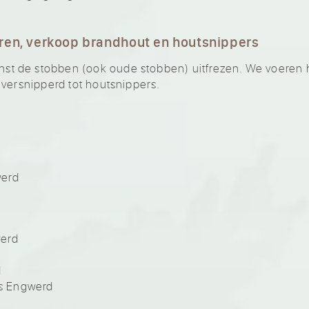
ren, verkoop brandhout en houtsnippers
 de stobben (ook oude stobben) uitfrezen. We voeren he
 versnipperd tot houtsnippers.
d
werd
werd
d
s Engwerd