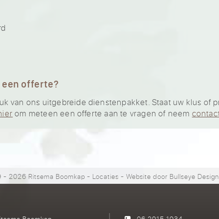
rd
 een offerte?
 van ons uitgebreide dienstenpakket. Staat uw klus of pro
hier
om meteen een offerte aan te vragen of neem
contac
 - 2026 Ritsema Boomkap
-
Locaties
- Website door
Bullseye Desig
itsema Boomkap
06 2915 1934