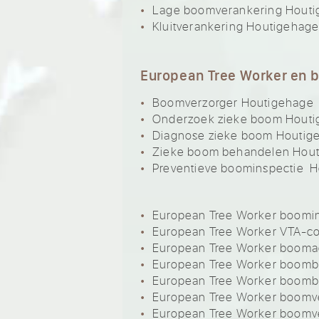
Lage boomverankering Hout
Kluitverankering Houtigehag
European Tree Worker en 
Boomverzorger Houtigehage
Onderzoek zieke boom Hout
Diagnose zieke boom Houtig
Zieke boom behandelen Hou
Preventieve boominspectie 
European Tree Worker boomi
European Tree Worker VTA-c
European Tree Worker booma
European Tree Worker boom
European Tree Worker boom
European Tree Worker boomve
European Tree Worker boomv