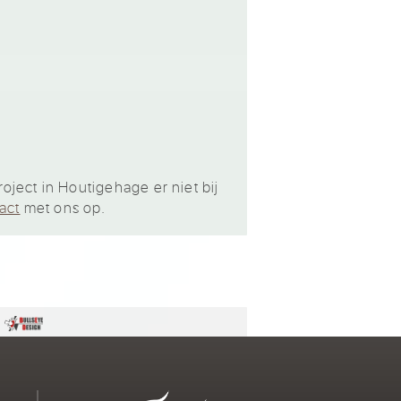
ject in Houtigehage er niet bij
act
met ons op.
n