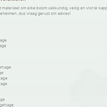
materieel om elke boom vakkundig, veilig en vlot te kap
heimen, dus vraag gerust om advies!
hage
hage
gehage
ge
hage
hage
age
igehage