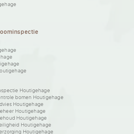
igehage
e
boominspectie
igehage
ehage
tigehage
Houtigehage
nspectie Houtigehage
ontrole bomen Houtigehage
dvies Houtigehage
beheer Houtigehage
behoud Houtigehage
iligheid Houtigehage
erzorging Houtigehage