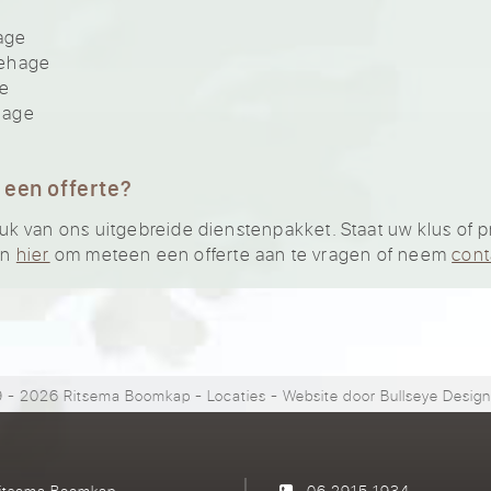
age
gehage
ge
hage
 een offerte?
 van ons uitgebreide dienstenpakket. Staat uw klus of pro
an
hier
om meteen een offerte aan te vragen of neem
cont
 - 2026 Ritsema Boomkap
-
Locaties
- Website door
Bullseye Desig
itsema Boomkap
06 2915 1934