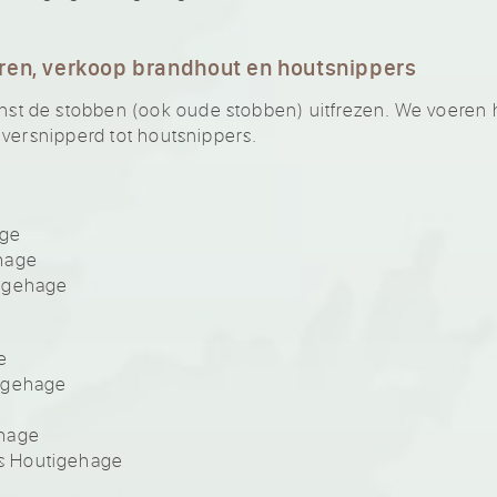
ren, verkoop brandhout en houtsnippers
 de stobben (ook oude stobben) uitfrezen. We voeren he
 versnipperd tot houtsnippers.
age
hage
tigehage
e
igehage
ehage
s Houtigehage