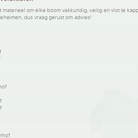
materieel om elke boom vakkundig, veilig en vlot te kap
heimen, dus vraag gerust om advies!
f
f
hof
f
f
rhof