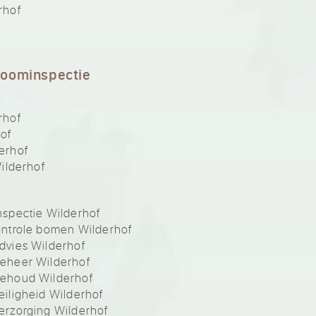
rhof
boominspectie
rhof
of
erhof
ilderhof
spectie Wilderhof
ntrole bomen Wilderhof
vies Wilderhof
eheer Wilderhof
ehoud Wilderhof
iligheid Wilderhof
rzorging Wilderhof