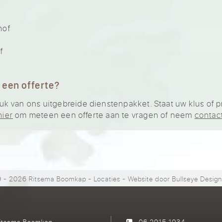
hof
f
 een offerte?
van ons uitgebreide dienstenpakket. Staat uw klus of proj
hier
om meteen een offerte aan te vragen of neem
contac
 - 2026 Ritsema Boomkap
-
Locaties
- Website door
Bullseye Desig
itsema Boomkap
06 2915 1934