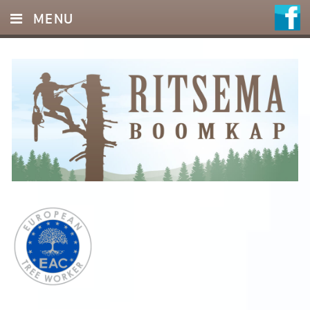
MENU
HOME
DIENSTEN
FOTO’S
REFERENTIES
OFFERTE
CONTACT