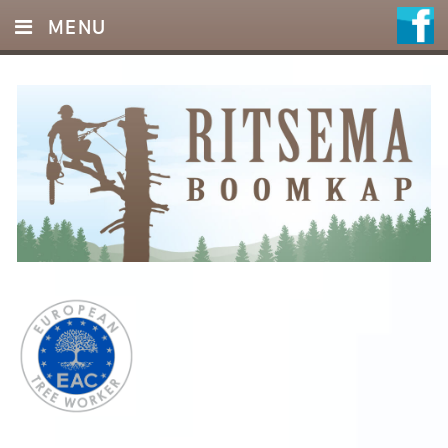
MENU
HOME
DIENSTEN
FOTO’S
REFERENTIES
OFFERTE
CONTACT