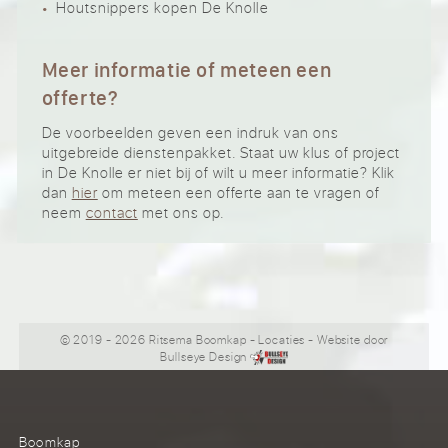
Houtsnippers kopen De Knolle
Meer informatie of meteen een
offerte?
De voorbeelden geven een indruk van ons
uitgebreide dienstenpakket. Staat uw klus of project
in De Knolle er niet bij of wilt u meer informatie? Klik
dan
hier
om meteen een offerte aan te vragen of
neem
contact
met ons op.
© 2019 - 2026 Ritsema Boomkap
-
Locaties
- Website door
Bullseye Design
Boomkap