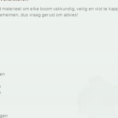
materieel om elke boom vakkundig, veilig en vlot te kap
heimen, dus vraag gerust om advies!
n
gen
n
n
ngen