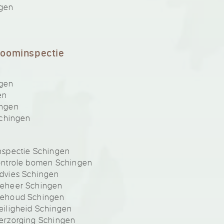
ngen
boominspectie
ngen
en
ingen
Schingen
nspectie Schingen
ontrole bomen Schingen
dvies Schingen
eheer Schingen
behoud Schingen
iligheid Schingen
erzorging Schingen