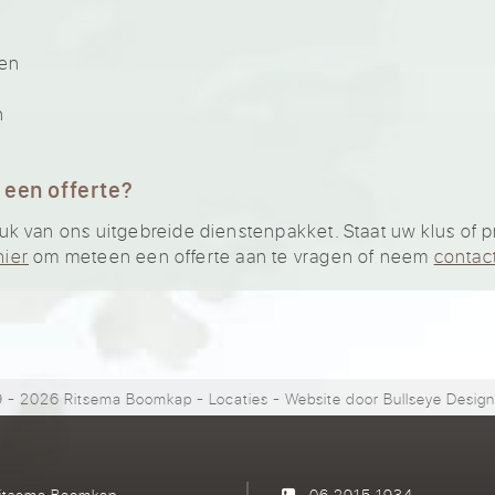
gen
n
 een offerte?
 van ons uitgebreide dienstenpakket. Staat uw klus of pro
hier
om meteen een offerte aan te vragen of neem
contac
 - 2026 Ritsema Boomkap
-
Locaties
- Website door
Bullseye Desig
itsema Boomkap
06 2915 1934