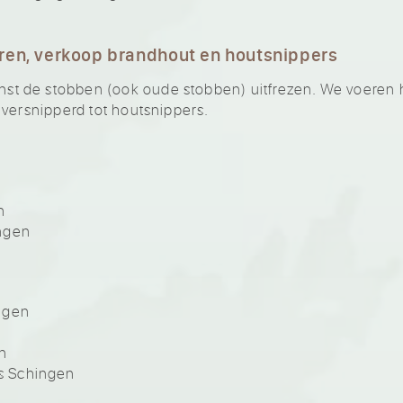
ren, verkoop brandhout en houtsnippers
 de stobben (ook oude stobben) uitfrezen. We voeren he
 versnipperd tot houtsnippers.
n
ngen
ngen
n
s Schingen