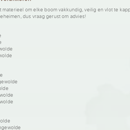
materieel om elke boom vakkundig, veilig en vlot te kap
heimen, dus vraag gerust om advies!
e
e
wolde
wolde
de
ngewolde
olde
ewolde
ewolde
olde
ingewolde