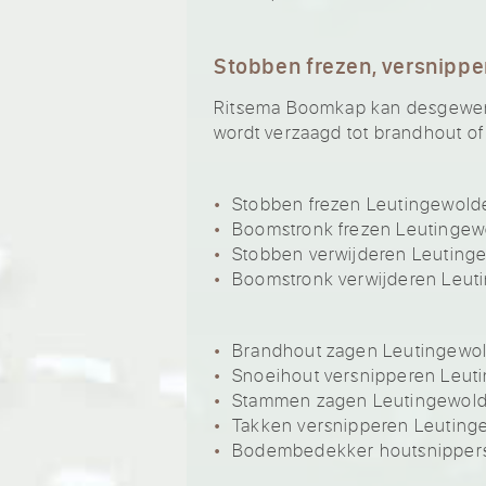
Stobben frezen, versnippe
Ritsema Boomkap kan desgewenst
wordt verzaagd tot brandhout of
Stobben frezen Leutingewold
Boomstronk frezen Leutingew
Stobben verwijderen Leuting
Boomstronk verwijderen Leut
Brandhout zagen Leutingewo
Snoeihout versnipperen Leut
Stammen zagen Leutingewol
Takken versnipperen Leuting
Bodembedekker houtsnippers