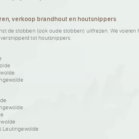
ren, verkoop brandhout en houtsnippers
 de stobben (ook oude stobben) uitfrezen. We voeren he
 versnipperd tot houtsnippers.
e
olde
ewolde
ingewolde
lde
ingewolde
de
ewolde
 Leutingewolde