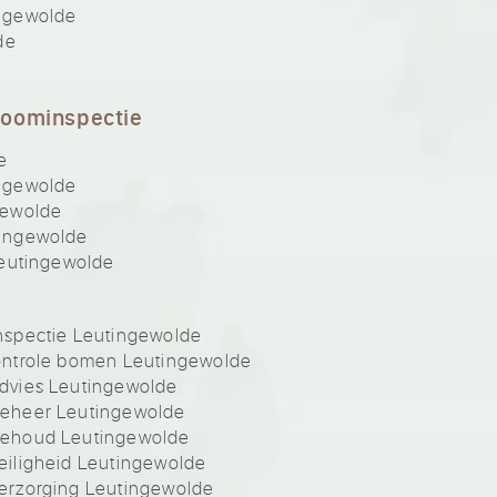
ngewolde
de
boominspectie
e
ngewolde
gewolde
ingewolde
eutingewolde
nspectie Leutingewolde
ontrole bomen Leutingewolde
dvies Leutingewolde
eheer Leutingewolde
behoud Leutingewolde
iligheid Leutingewolde
erzorging Leutingewolde