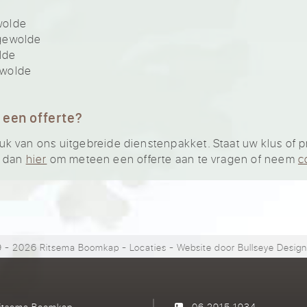
wolde
gewolde
lde
ewolde
 een offerte?
 van ons uitgebreide dienstenpakket. Staat uw klus of pr
ik dan
hier
om meteen een offerte aan te vragen of neem
c
 - 2026 Ritsema Boomkap
-
Locaties
- Website door
Bullseye Desig
itsema Boomkap
06 2915 1934