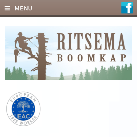
MENU
HOME
DIENSTEN
FOTO’S
REFERENTIES
OFFERTE
CONTACT