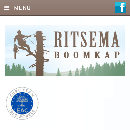
MENU
HOME
DIENSTEN
FOTO’S
REFERENTIES
OFFERTE
CONTACT