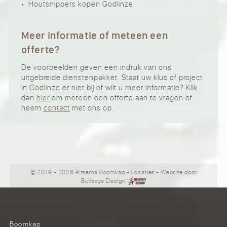
Houtsnippers kopen Godlinze
Meer informatie of meteen een
offerte?
De voorbeelden geven een indruk van ons
uitgebreide dienstenpakket. Staat uw klus of project
in Godlinze er niet bij of wilt u meer informatie? Klik
dan
hier
om meteen een offerte aan te vragen of
neem
contact
met ons op.
© 2019 - 2026 Ritsema Boomkap
-
Locaties
- Website door
Bullseye Design
Boomkap