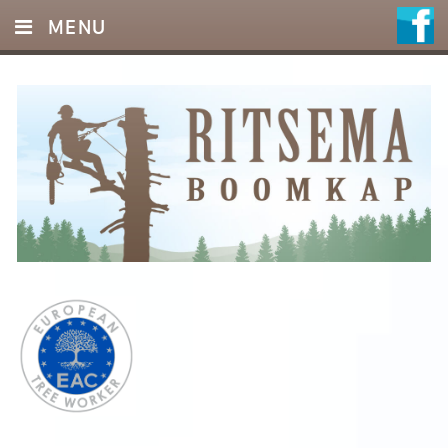
MENU
HOME
DIENSTEN
FOTO’S
REFERENTIES
OFFERTE
CONTACT