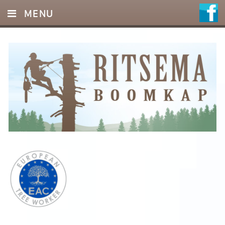
MENU
HOME
DIENSTEN
FOTO’S
REFERENTIES
OFFERTE
CONTACT