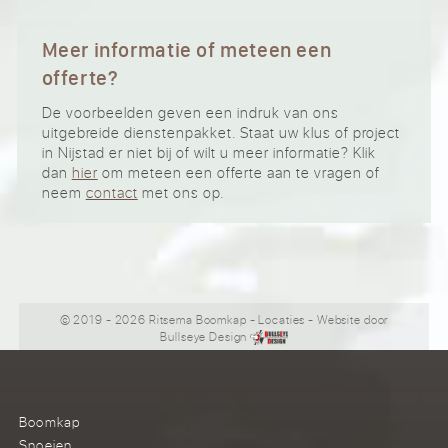
Meer informatie of meteen een
offerte?
De voorbeelden geven een indruk van ons
uitgebreide dienstenpakket. Staat uw klus of project
in Nijstad er niet bij of wilt u meer informatie? Klik
dan
hier
om meteen een offerte aan te vragen of
neem
contact
met ons op.
© 2019 - 2026 Ritsema Boomkap
-
Locaties
- Website door
Bullseye Design
Boomkap
Snoeien