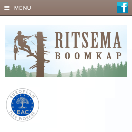
MENU
HOME
DIENSTEN
FOTO’S
REFERENTIES
OFFERTE
CONTACT