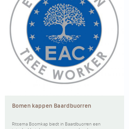
Bomen kappen Baardbuorren
Ritsema Boomkap biedt in Baardbuorren een