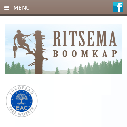
MENU
HOME
DIENSTEN
FOTO’S
REFERENTIES
OFFERTE
CONTACT