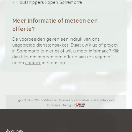
Houtsnippers kopen Sorremorre
Meer informatie of meteen een
offerte?
De voorbeelden geven een indruk van ons
uitgebreide dienstenpakket. Staat uw klus of project
in Sorremorre er niet bij of wilt u meer informatie? Klik
dan
hier
om meteen een offerte aan te vragen of
neem
contact
met ons op.
© 2019 - 2026 Ritsema Boomkap
-
Locaties
- Website door
Bullseye Design
Boomkap