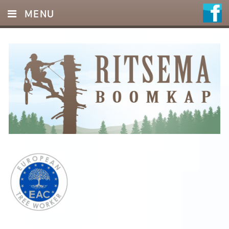
MENU
HOME
DIENSTEN
FOTO’S
REFERENTIES
OFFERTE
CONTACT