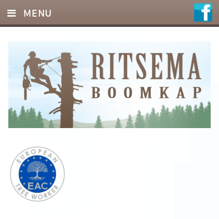
MENU
HOME
DIENSTEN
FOTO’S
REFERENTIES
OFFERTE
CONTACT