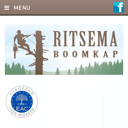
MENU
HOME
DIENSTEN
FOTO’S
REFERENTIES
OFFERTE
CONTACT