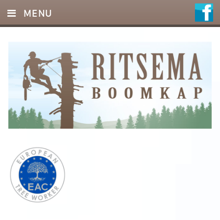
MENU
HOME
DIENSTEN
FOTO’S
REFERENTIES
OFFERTE
CONTACT