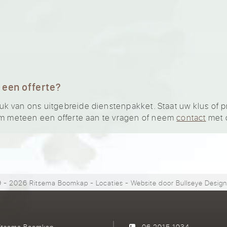
 een offerte?
van ons uitgebreide dienstenpakket. Staat uw klus of proje
 meteen een offerte aan te vragen of neem
contact
met 
 - 2026 Ritsema Boomkap
-
Locaties
- Website door
Bullseye Desig
itsema Boomkap
06 2915 1934