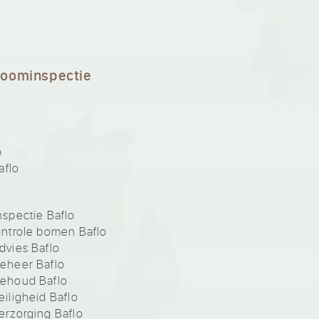
boominspectie
o
aflo
spectie Baflo
ntrole bomen Baflo
vies Baflo
eheer Baflo
ehoud Baflo
iligheid Baflo
rzorging Baflo