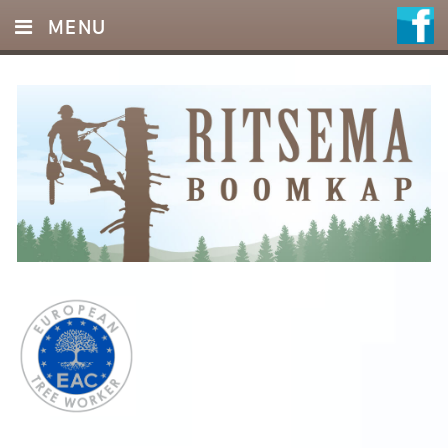
MENU
HOME
DIENSTEN
FOTO’S
REFERENTIES
OFFERTE
CONTACT