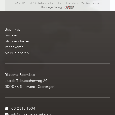
© 2019 - 2026 Ritsema Boomkap
-
Locaties
- Website door
Bullseye Design
Boomkap
Snoeien
Stobben frezen
Verankeren
Meer diensten...
Ritsema Boomkap
Jacob Tilbusscherweg 26
9999XB Stitswerd (Groningen)
06 2915 1934
info@ritsemaboomkap.nl