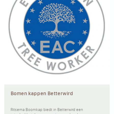
Bomen kappen Betterwird
Ritsema Boomkap biedt in Betterwird een