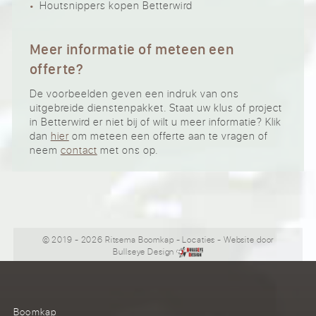
Houtsnippers kopen Betterwird
Meer informatie of meteen een
offerte?
De voorbeelden geven een indruk van ons
uitgebreide dienstenpakket. Staat uw klus of project
in Betterwird er niet bij of wilt u meer informatie? Klik
dan
hier
om meteen een offerte aan te vragen of
neem
contact
met ons op.
© 2019 - 2026 Ritsema Boomkap
-
Locaties
- Website door
Bullseye Design
Boomkap