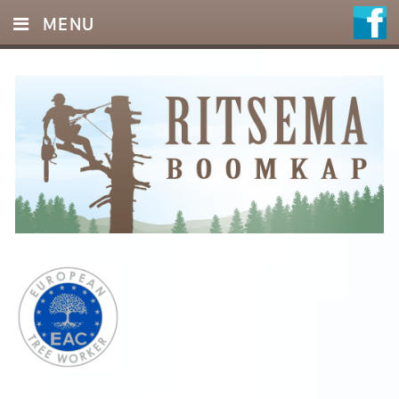
MENU
HOME
DIENSTEN
FOTO’S
REFERENTIES
OFFERTE
CONTACT