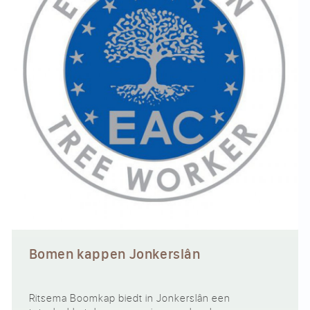
Bomen kappen Jonkerslân
Ritsema Boomkap biedt in Jonkerslân een