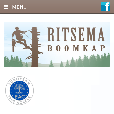
MENU
HOME
DIENSTEN
FOTO’S
REFERENTIES
OFFERTE
CONTACT