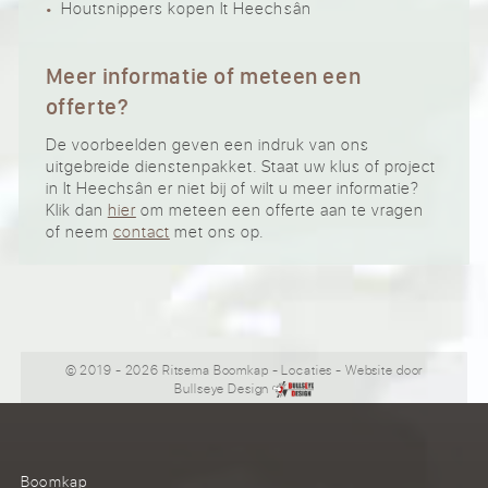
Houtsnippers kopen It Heechsân
Meer informatie of meteen een
offerte?
De voorbeelden geven een indruk van ons
uitgebreide dienstenpakket. Staat uw klus of project
in It Heechsân er niet bij of wilt u meer informatie?
Klik dan
hier
om meteen een offerte aan te vragen
of neem
contact
met ons op.
© 2019 - 2026 Ritsema Boomkap
-
Locaties
- Website door
Bullseye Design
Boomkap