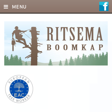
MENU
HOME
DIENSTEN
FOTO’S
REFERENTIES
OFFERTE
CONTACT