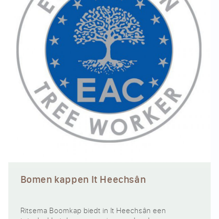
Bomen kappen It Heechsân
Ritsema Boomkap biedt in It Heechsân een