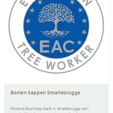
Bomen kappen Smallebrugge
Ritsema Boomkap biedt in Smallebrugge een