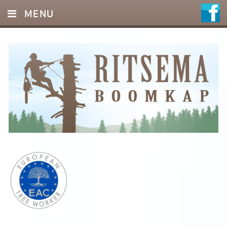
MENU
HOME
DIENSTEN
FOTO’S
REFERENTIES
OFFERTE
CONTACT