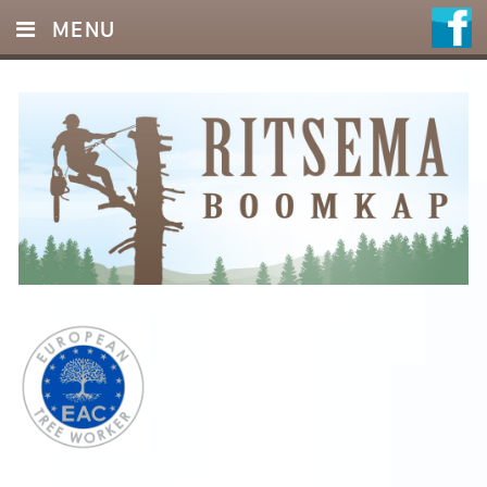
MENU
HOME
DIENSTEN
FOTO’S
REFERENTIES
OFFERTE
CONTACT