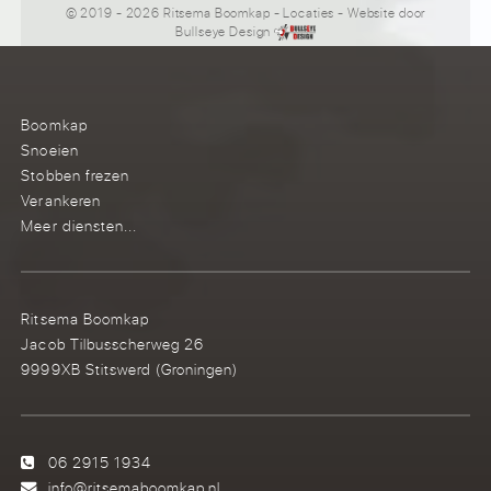
© 2019 - 2026 Ritsema Boomkap
-
Locaties
- Website door
Bullseye Design
Boomkap
Snoeien
Stobben frezen
Verankeren
Meer diensten...
Ritsema Boomkap
Jacob Tilbusscherweg 26
9999XB Stitswerd (Groningen)
06 2915 1934
info@ritsemaboomkap.nl