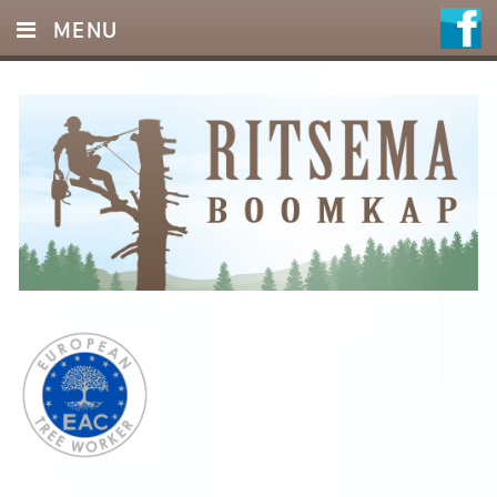
MENU
HOME
DIENSTEN
FOTO’S
REFERENTIES
OFFERTE
CONTACT