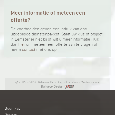
Meer informatie of meteen een
offerte?
De voorbeelden geven een indruk van ons
uitgebreide dienstenpakket. Staat uw klus of project
in Eemster er niet bij of wilt u meer informatie? Klik
dan
hier
om meteen een offerte aan te vragen of
neem
contact
met ons op.
© 2019 - 2026 Ritsema Boomkap
-
Locaties
- Website door
Bullseye Design
Boomkap
Snoeien