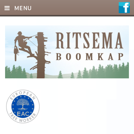
MENU
HOME
DIENSTEN
FOTO’S
REFERENTIES
OFFERTE
CONTACT