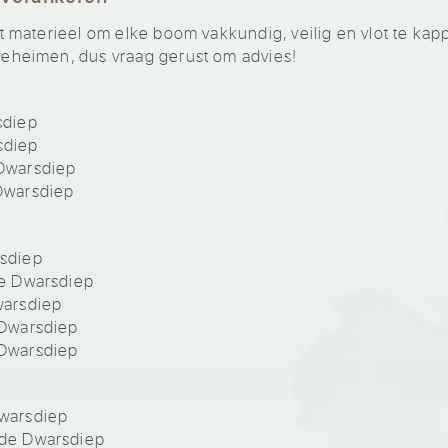
materieel om elke boom vakkundig, veilig en vlot te kap
heimen, dus vraag gerust om advies!
sdiep
sdiep
Dwarsdiep
Dwarsdiep
sdiep
e Dwarsdiep
arsdiep
Dwarsdiep
Dwarsdiep
warsdiep
de Dwarsdiep