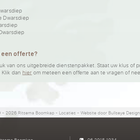
warsdiep
e Dwarsdiep
arsdiep
Dwarsdiep
 een offerte?
k van ons uitgebreide dienstenpakket. Staat uw klus of p
? Klik dan
hier
om meteen een offerte aan te vragen of n
 - 2026 Ritsema Boomkap
-
Locaties
- Website door
Bullseye Desig
itsema Boomkap
06 2915 1934