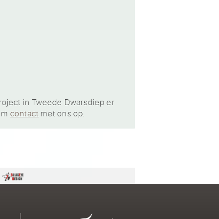
roject in Tweede Dwarsdiep er
eem
contact
met ons op.
n