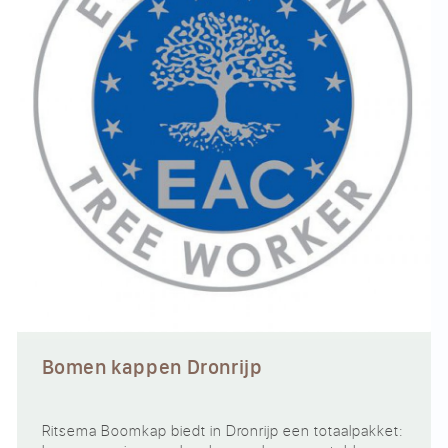
Bomen kappen Dronrijp
Ritsema Boomkap biedt in Dronrijp een totaalpakket: