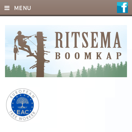
MENU
HOME
DIENSTEN
FOTO’S
REFERENTIES
OFFERTE
CONTACT