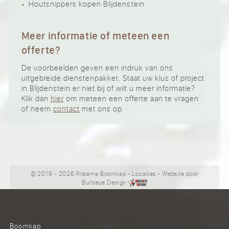
Houtsnippers kopen Blijdenstein
Meer informatie of meteen een
offerte?
De voorbeelden geven een indruk van ons
uitgebreide dienstenpakket. Staat uw klus of project
in Blijdenstein er niet bij of wilt u meer informatie?
Klik dan
hier
om meteen een offerte aan te vragen
of neem
contact
met ons op.
© 2019 - 2026 Ritsema Boomkap
-
Locaties
- Website door
Bullseye Design
Boomkap