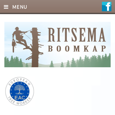
MENU
HOME
DIENSTEN
FOTO’S
REFERENTIES
OFFERTE
CONTACT