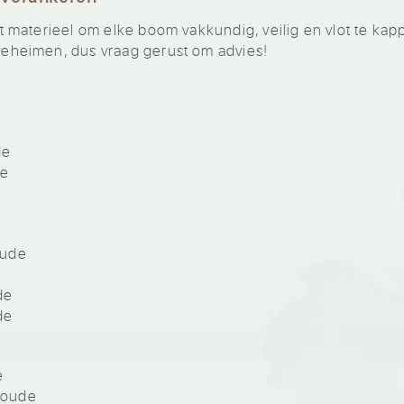
materieel om elke boom vakkundig, veilig en vlot te kap
heimen, dus vraag gerust om advies!
de
de
oude
de
de
e
woude