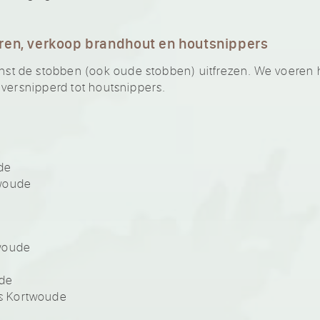
ren, verkoop brandhout en houtsnippers
 de stobben (ook oude stobben) uitfrezen. We voeren he
 versnipperd tot houtsnippers.
e
de
twoude
woude
ude
s Kortwoude