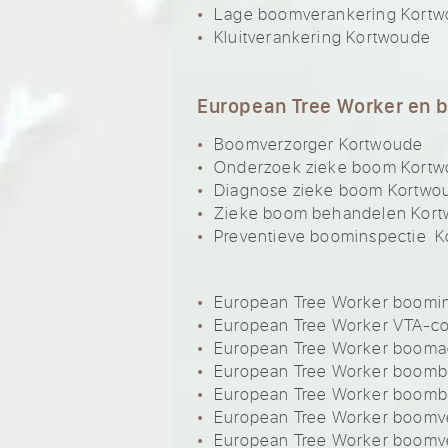
Lage boomverankering Kort
Kluitverankering Kortwoude
European Tree Worker en 
Boomverzorger Kortwoude
Onderzoek zieke boom Kort
Diagnose zieke boom Kortwo
Zieke boom behandelen Kor
Preventieve boominspectie 
European Tree Worker boomi
European Tree Worker VTA-c
European Tree Worker booma
European Tree Worker boom
European Tree Worker boom
European Tree Worker boomve
European Tree Worker boomv