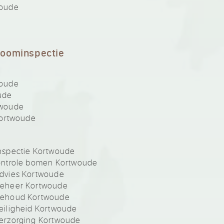
woude
boominspectie
woude
ude
twoude
Kortwoude
nspectie Kortwoude
ontrole bomen Kortwoude
dvies Kortwoude
beheer Kortwoude
behoud Kortwoude
iligheid Kortwoude
erzorging Kortwoude