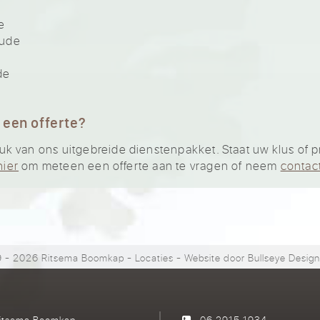
e
oude
de
 een offerte?
 van ons uitgebreide dienstenpakket. Staat uw klus of pro
hier
om meteen een offerte aan te vragen of neem
contac
 - 2026 Ritsema Boomkap
-
Locaties
- Website door
Bullseye Desig
itsema Boomkap
06 2915 1934