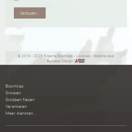
Versturen...
© 2019 - 2026 Ritsema Boomkap
-
Locaties
- Website door
Bullseye Design
Boomkap
Snoeien
Stobben frezen
Verankeren
Meer diensten...