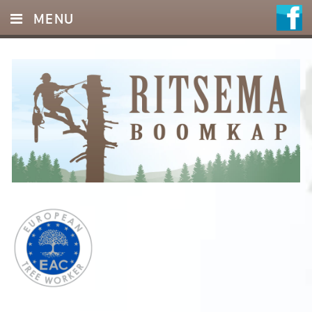
MENU
HOME
DIENSTEN
FOTO’S
REFERENTIES
OFFERTE
CONTACT