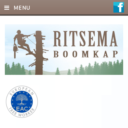
MENU
HOME
DIENSTEN
FOTO’S
REFERENTIES
OFFERTE
CONTACT