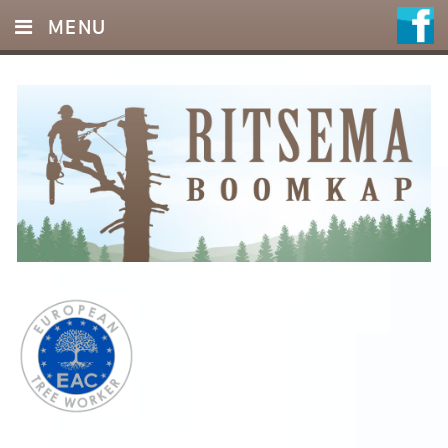
MENU
HOME
DIENSTEN
FOTO’S
REFERENTIES
OFFERTE
CONTACT