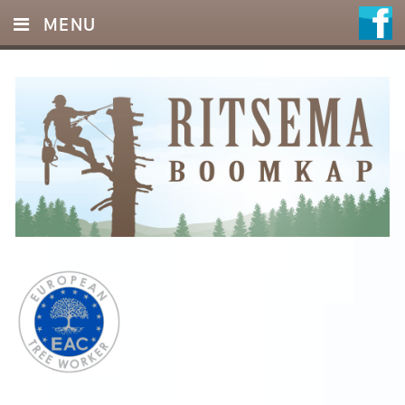
MENU
HOME
DIENSTEN
FOTO’S
REFERENTIES
OFFERTE
CONTACT