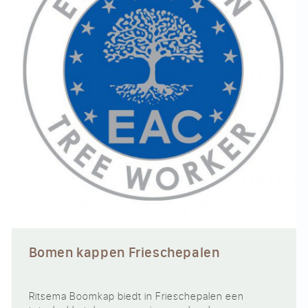
Bomen kappen Frieschepalen
Ritsema Boomkap biedt in Frieschepalen een