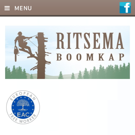
MENU
HOME
DIENSTEN
FOTO’S
REFERENTIES
OFFERTE
CONTACT