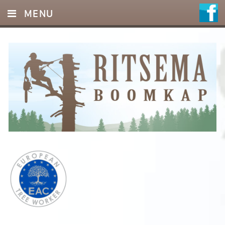
MENU
HOME
DIENSTEN
FOTO’S
REFERENTIES
OFFERTE
CONTACT