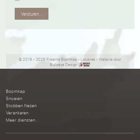
Versturen...
© 2019 - 2026 Ritsema Boomkap
-
Locaties
- Website door
Bullseye Design
Boomkap
Snoeien
Stobben frezen
Verankeren
Meer diensten...