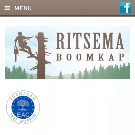
MENU
HOME
DIENSTEN
FOTO’S
REFERENTIES
OFFERTE
CONTACT