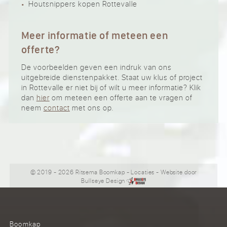
Houtsnippers kopen Rottevalle
Meer informatie of meteen een
offerte?
De voorbeelden geven een indruk van ons
uitgebreide dienstenpakket. Staat uw klus of project
in Rottevalle er niet bij of wilt u meer informatie? Klik
dan
hier
om meteen een offerte aan te vragen of
neem
contact
met ons op.
© 2019 - 2026 Ritsema Boomkap
-
Locaties
- Website door
Bullseye Design
Boomkap