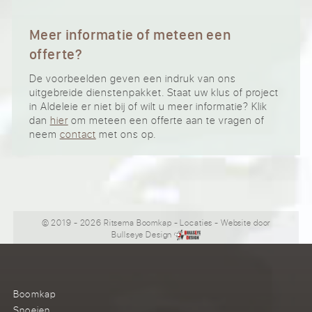
Meer informatie of meteen een
offerte?
De voorbeelden geven een indruk van ons
uitgebreide dienstenpakket. Staat uw klus of project
in Aldeleie er niet bij of wilt u meer informatie? Klik
dan
hier
om meteen een offerte aan te vragen of
neem
contact
met ons op.
© 2019 - 2026 Ritsema Boomkap
-
Locaties
- Website door
Bullseye Design
Boomkap
Snoeien