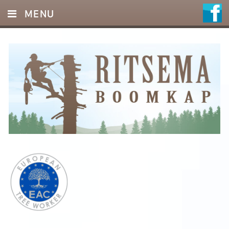
MENU
HOME
DIENSTEN
FOTO’S
REFERENTIES
OFFERTE
CONTACT