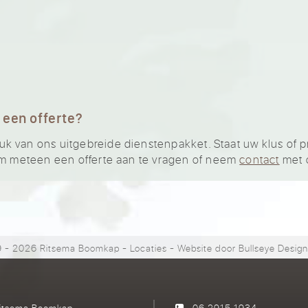
 een offerte?
van ons uitgebreide dienstenpakket. Staat uw klus of proje
 meteen een offerte aan te vragen of neem
contact
met 
 - 2026 Ritsema Boomkap
-
Locaties
- Website door
Bullseye Desig
itsema Boomkap
06 2915 1934