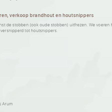
ren, verkoop brandhout en houtsnippers
 de stobben (ook oude stobben) uitfrezen. We voeren he
 versnipperd tot houtsnippers.
m
m
s Arum