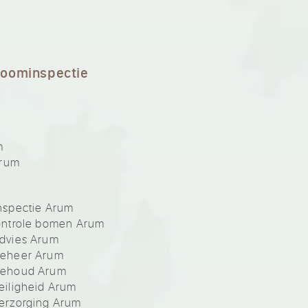
boominspectie
m
Arum
nspectie Arum
ontrole bomen Arum
dvies Arum
beheer Arum
behoud Arum
iligheid Arum
erzorging Arum