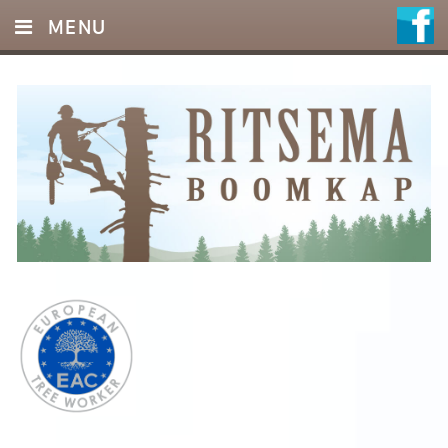
MENU
HOME
DIENSTEN
FOTO’S
REFERENTIES
OFFERTE
CONTACT