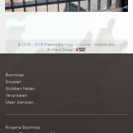
© 2019 - 2026 Ritsema Boomkap
-
Locaties
- Website door
Bullseye Design
Boomkap
Snoeien
Stobben frezen
Verankeren
Meer diensten...
Ritsema Boomkap