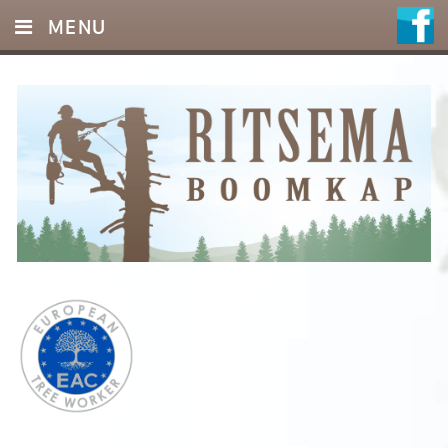
MENU
HOME
DIENSTEN
FOTO’S
REFERENTIES
OFFERTE
CONTACT