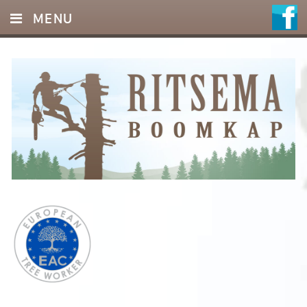
MENU
HOME
DIENSTEN
FOTO’S
REFERENTIES
OFFERTE
CONTACT