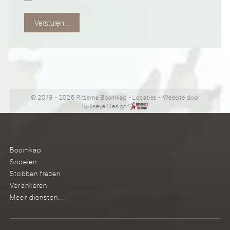
Versturen...
© 2019 - 2026 Ritsema Boomkap
-
Locaties
- Website door
Bullseye Design
Boomkap
Snoeien
Stobben frezen
Verankeren
Meer diensten...