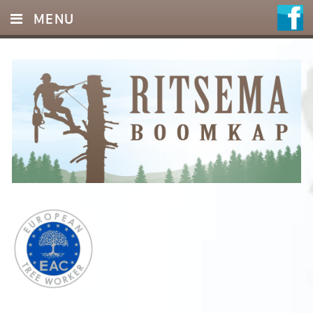
MENU
HOME
DIENSTEN
FOTO’S
REFERENTIES
OFFERTE
CONTACT