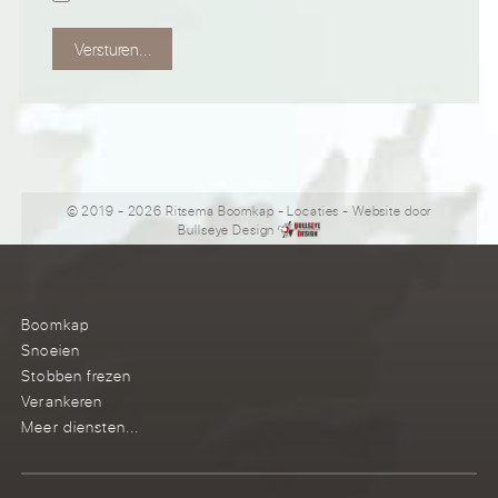
Versturen...
© 2019 - 2026 Ritsema Boomkap
-
Locaties
- Website door
Bullseye Design
Boomkap
Snoeien
Stobben frezen
Verankeren
Meer diensten...